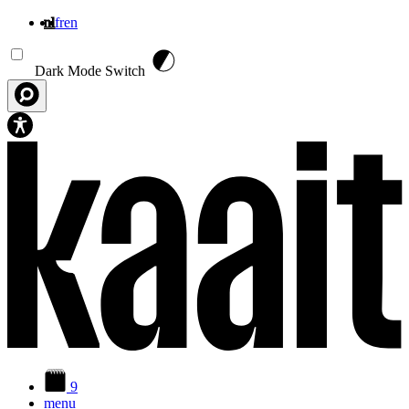
nl
fr
en
Overslaan en naar de inhoud gaan
Dark Mode Switch
9
menu