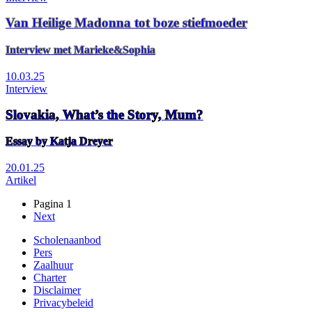
Van Heilige Madonna tot boze stiefmoeder
Interview met Marieke&Sophia
10.03.25
Interview
Slovakia, What’s the Story, Mum?
Essay by Katja Dreyer
20.01.25
Artikel
Pagina 1
Volgende
Next
Paginering
pagina
Scholenaanbod
Pers
Footer
Zaalhuur
Charter
Disclaimer
Privacybeleid