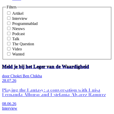
Filters
Artikel
Interview
Programmablad
Nieuws
Podcast
Talk
The Question
Video
Wanted
Meld je bij het Leger van de Waardigheid
door Chokri Ben Chikha
28.07.26
Playing the Fantasy: a conversation with Luisa
Fernanda Alfonso and Estefanía Álvarez Ramírez
08.06.26
Interview