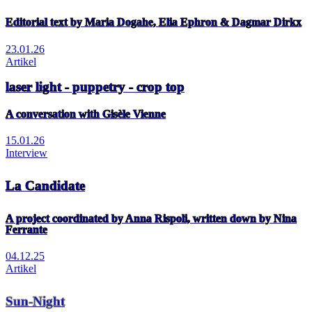
Editorial text by Maria Dogahe, Elia Ephron & Dagmar Dirkx
23.01.26
Artikel
laser light - puppetry - crop top
A conversation with Gisèle Vienne
15.01.26
Interview
La Candidate
A project coordinated by Anna Rispoli, written down by Nina
Ferrante
04.12.25
Artikel
Sun-Night