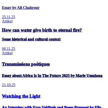
Essay by Ali Chahrour
25.11.25
Artikel
How can water give birth to eternal fire?
Some historical and cultural context
06.11.25
Artikel
Transmissions poétiques
Essay about Africa Is In The Future 2025 by Marie Umuhoza
21.10.25
Watching the Light
An Interview with Ezra Veldhuis and Bosse Provoost by Elia