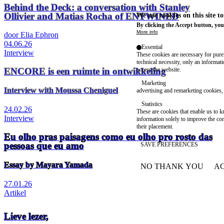
Behind the Deck: a conversation with Stanley
Ollivier and Matias Rocha of ENTWINED
We use cookies on this site t
By clicking the Accept button, you
More info
door Elia Ephron
04.06.26
Essential
Interview
These cookies are necessary for purel
technical necessity, only an informat
ENCORE is een ruimte in ontwikkeling
access the website.
Marketing
Interview with Moussa Cheniguel
advertising and remarketing cookies, 
Statistics
24.02.26
These are cookies that enable us to
Interview
information solely to improve the con
their placement.
Eu olho pras paisagens como eu olho pro rosto das
pessoas que eu amo
SAVE PREFERENCES
Essay by Mayara Yamada
NO THANK YOU
AC
WITHDRAW CONSEN
27.01.26
Artikel
Lieve lezer,