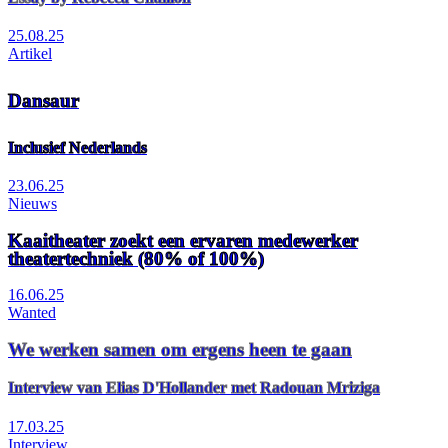
25.08.25
Artikel
Dansaur
Inclusief Nederlands
23.06.25
Nieuws
Kaaitheater zoekt een ervaren medewerker
theatertechniek (80% of 100%)
16.06.25
Wanted
We werken samen om ergens heen te gaan
Interview van Elias D'Hollander met Radouan Mriziga
17.03.25
Interview