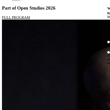
Part of Open Studios 2026
W
By
Mo
FULL PROGRAM
Th
te
ac
ad
Th
in
th