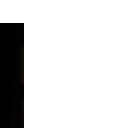
the
as you
e this
ree to