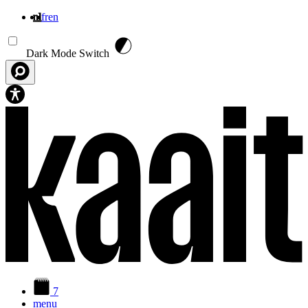
nl
fr
en
Overslaan en naar de inhoud gaan
Dark Mode Switch
7
menu