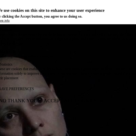
e use cookies on this site to enhance your user experience
 clicking the Accept button, you agree to us doing so.
re info
Essential
ese cookies are necessary for purely technical reasons for a normal visit to the website. Given 
chnical necessity, only an information obligation applies, and these cookies are placed as soon 
cess the website.
Marketing
vertising and remarketing cookies, etc.
Statistics
ese are cookies that enable us to know how many times a given page has been consulted. We us
formation solely to improve the content of our website. These cookies are only placed if you ag
eir placement.
SAVE PREFERENCES
NO THANK YOU
ACCEPT ALL COOKIES
WITHDRAW CONSENT