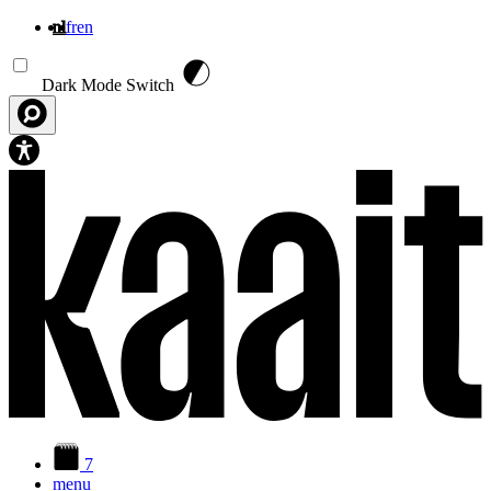
nl
fr
en
Overslaan en naar de inhoud gaan
Dark Mode Switch
7
menu