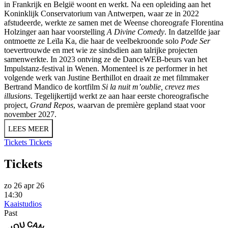
in Frankrijk en België woont en werkt. Na een opleiding aan het
Koninklijk Conservatorium van Antwerpen, waar ze in 2022
afstudeerde, werkte ze samen met de Weense choreografe Florentina
Holzinger aan haar voorstelling
A Divine Comedy
. In datzelfde jaar
ontmoette ze Leïla Ka, die haar de veelbekroonde solo
Pode Ser
toevertrouwde en met wie ze sindsdien aan talrijke projecten
samenwerkte. In 2023 ontving ze de DanceWEB-beurs van het
Impulstanz-festival in Wenen. Momenteel is ze performer in het
volgende werk van Justine Berthillot en draait ze met filmmaker
Bertrand Mandico de kortfilm
Si la nuit m’oublie, crevez mes
illusions
. Tegelijkertijd werkt ze aan haar eerste choreografische
project,
Grand Repos
, waarvan de première gepland staat voor
november 2027.
LEES MEER
Tickets
Tickets
Tickets
zo 26 apr 26
14:30
Kaaistudios
Past