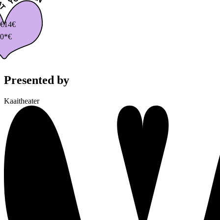
€
14€
0*€
Presented by
Kaaitheater