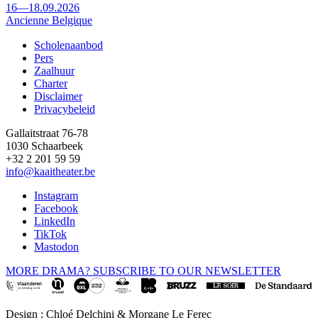
16—18.09.2026
Ancienne Belgique
Scholenaanbod
Pers
Footer
Zaalhuur
Charter
Disclaimer
Privacybeleid
Gallaitstraat 76-78
1030 Schaarbeek
+32 2 201 59 59
info@kaaitheater.be
Instagram
Facebook
LinkedIn
TikTok
Mastodon
MORE DRAMA? SUBSCRIBE TO OUR NEWSLETTER
Design : Chloé Delchini & Morgane Le Ferec