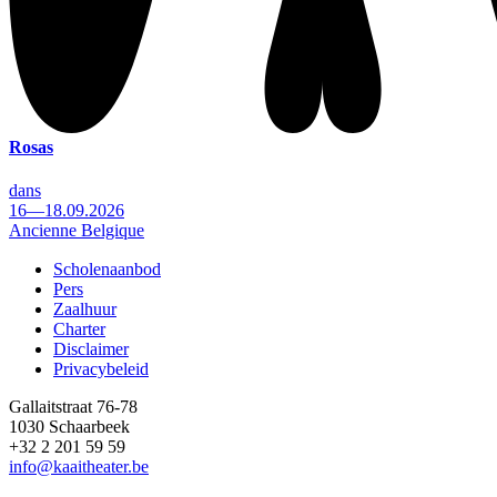
Rosas
dans
16—18.09.2026
Ancienne Belgique
Scholenaanbod
Pers
Footer
Zaalhuur
Charter
Disclaimer
Privacybeleid
Gallaitstraat 76-78
1030 Schaarbeek
+32 2 201 59 59
info@kaaitheater.be