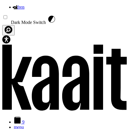
nl
fr
en
Overslaan en naar de inhoud gaan
Dark Mode Switch
9
menu