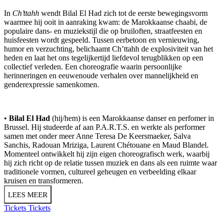
In
Ch’ttahh
wendt Bilal El Had zich tot de eerste bewegingsvorm
waarmee hij ooit in aanraking kwam: de Marokkaanse chaabi, de
populaire dans- en muziekstijl die op bruiloften, straatfeesten en
huisfeesten wordt gespeeld. Tussen eerbetoon en vernieuwing,
humor en verzuchting, belichaamt Ch’ttahh de explosiviteit van het
heden en laat het ons tegelijkertijd liefdevol terugblikken op een
collectief verleden. Een choreografie waarin persoonlijke
herinneringen en eeuwenoude verhalen over mannelijkheid en
genderexpressie samenkomen.
•
Bilal El Had
(hij/hem) is een Marokkaanse danser en perfomer in
Brussel. Hij studeerde af aan P.A.R.T.S. en werkte als performer
samen met onder meer Anne Teresa De Keersmaeker, Salva
Sanchis, Radouan Mriziga, Laurent Chétouane en Maud Blandel.
Momenteel ontwikkelt hij zijn eigen choreografisch werk, waarbij
hij zich richt op de relatie tussen muziek en dans als een ruimte waar
traditionele vormen, cultureel geheugen en verbeelding elkaar
kruisen en transformeren.
LEES MEER
Tickets
Tickets