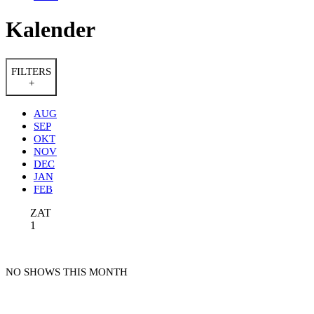
Kalender
FILTERS
+
AUG
SEP
OKT
NOV
DEC
JAN
FEB
ZAT
1
NO SHOWS THIS MONTH