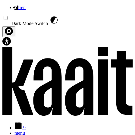
nl
fr
en
Overslaan en naar de inhoud gaan
Dark Mode Switch
9
menu