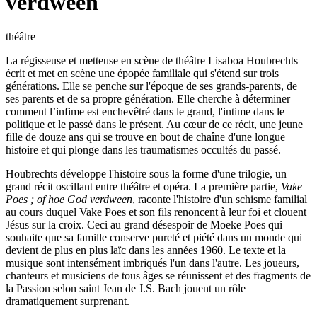
verdween
théâtre
La régisseuse et metteuse en scène de théâtre Lisaboa Houbrechts
écrit et met en scène une épopée familiale qui s'étend sur trois
générations. Elle se penche sur l'époque de ses grands-parents, de
ses parents et de sa propre génération. Elle cherche à déterminer
comment l’infime est enchevêtré dans le grand, l'intime dans le
politique et le passé dans le présent. Au cœur de ce récit, une jeune
fille de douze ans qui se trouve en bout de chaîne d'une longue
histoire et qui plonge dans les traumatismes occultés du passé.
Houbrechts développe l'histoire sous la forme d'une trilogie, un
grand récit oscillant entre théâtre et opéra. La première partie,
Vake
Poes ; of hoe God verdween
, raconte l'histoire d'un schisme familial
au cours duquel Vake Poes et son fils renoncent à leur foi et clouent
Jésus sur la croix. Ceci au grand désespoir de Moeke Poes qui
souhaite que sa famille conserve pureté et piété dans un monde qui
devient de plus en plus laïc dans les années 1960. Le texte et la
musique sont intensément imbriqués l'un dans l'autre. Les joueurs,
chanteurs et musiciens de tous âges se réunissent et des fragments de
la Passion selon saint Jean de J.S. Bach jouent un rôle
dramatiquement surprenant.