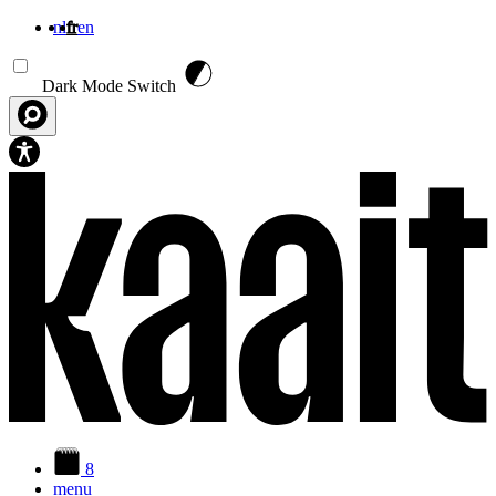
nl
fr
en
Aller au contenu principal
Dark Mode Switch
8
menu