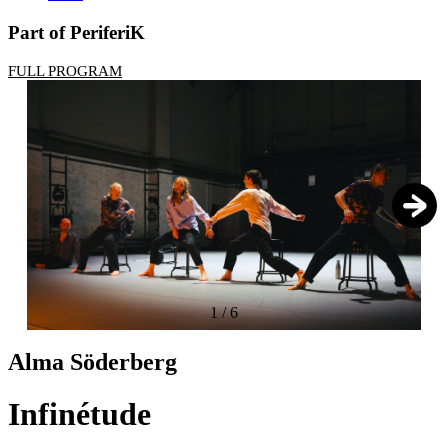
Part of PeriferiK
FULL PROGRAM
1
/
6
Alma Söderberg
Infinétude