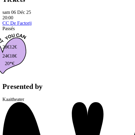
sam 06 Déc 25
20:00
CC De Factorij
Passés
28€
12€
24€
18€
20*€
Presented by
Kaaitheater