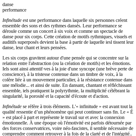
danse
performance
Infinétude
est une performance dans laquelle six personnes créent
ensemble des sons et des rythmes dansés. Leur performance se
déroule comme un concert à six voix et comme un spectacle de
danse pour six corps. Cette création de motifs rythmiques, visuels et
auditifs superposés devient la base à partir de laquelle iesl tissent leur
danse, leur chant et leurs pensées.
Les six corps gravitent autour d'une pensée qui se concentre sur la
relation entre l'abstraction (ou la création de motifs) et les émotions.
Iels sont ainsi attentif·ves à la joie d'une syncope (une brève perte de
conscience), à la tristesse contenue dans un timbre de voix, à la
colère liée à un mouvement particulier, à la résistance contenue dans
une mélodie... et ainsi de suite. En dansant, chantant et réfléchissant
ensemble, iels pratiquent la polyrythmie, la multiplicité célébrant la
singularité, la porosité et la capacité d'écoute et d'action.
Infinétude
se réfère à trois éléments. L'« infinitude » est avant tout la
qualité ressentie d’un phénomène qui peut continuer sans fin. Le « É
» est placé à part et représente le travail sur et avec la connexion
émotionnelle. À une époque où l'émotivité est parfois détournée par
des forces conservatrices, voire néo-fascistes, il semble nécessaire de
comprendre comment retrouver à la fois de la clarté et de l'intégrité..