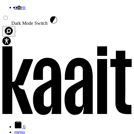
nl
fr
en
Aller au contenu principal
Dark Mode Switch
6
menu