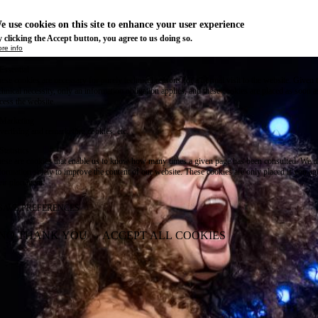
e use cookies on this site to enhance your user experience
 clicking the Accept button, you agree to us doing so.
re info
Essential
ese cookies are necessary for purely technical reasons for a normal visit to the website. Given 
chnical necessity, only an information obligation applies, and these cookies are placed as soon 
cess the website.
Marketing
vertising and remarketing cookies, etc.
Statistics
ese are cookies that enable us to know how many times a given page has been consulted. We us
formation solely to improve the content of our website. These cookies are only placed if you ag
eir placement.
SAVE PREFERENCES
NO THANK YOU
ACCEPT ALL COOKIES
WITHDRAW CONSENT