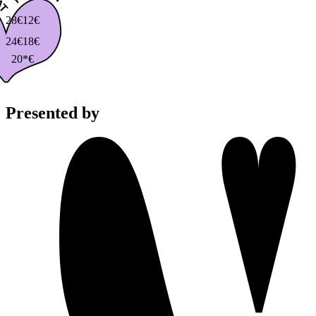
28€
12€
24€
18€
20*€
Presented by