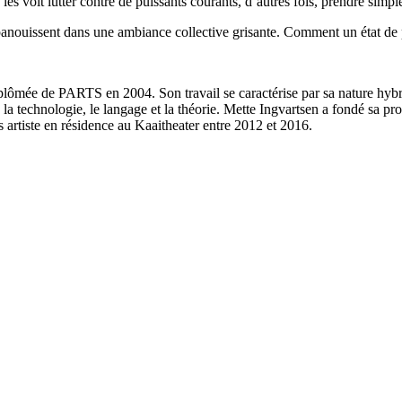
les voit lutter contre de puissants courants, d’autres fois, prendre sim
épanouissent dans une ambiance collective grisante. Comment un état de p
plômée de PARTS en 2004. Son travail se caractérise par sa nature hybrid
, la technologie, le langage et la théorie. Mette Ingvartsen a fondé sa 
rs artiste en résidence au Kaaitheater entre 2012 et 2016.