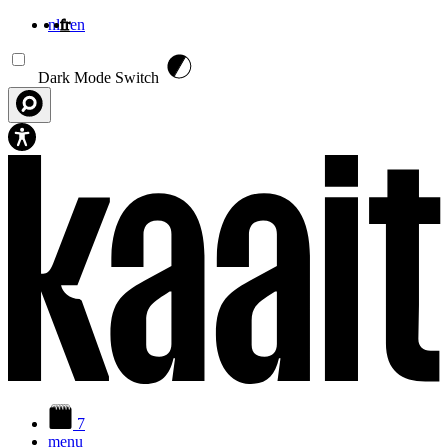
nl
fr
en
Aller au contenu principal
Dark Mode Switch
7
menu