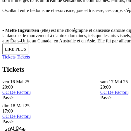
sont immergés dans un océan de sensations incontrôlables. Parfois, on 
Oscillant entre hédonisme et exorcisme, joie et tristesse, ces corps s’
• Mette Ingvartsen
(elle) est une chorégraphe et danseuse danoise di
la danse et le mouvement à d'autres domaines, tels que les arts visuels
aux États-Unis, au Canada, en Australie et en Asie. Elle fut par ailleu
LIRE PLUS
Tickets
Tickets
Tickets
ven 16 Mai 25
sam 17 Mai 25
20:00
20:00
CC De Factorij
CC De Factorij
Passés
Passés
dim 18 Mai 25
17:00
CC De Factorij
Passés