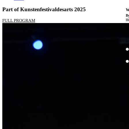
Part of Kunstenfestivaldesarts 2025
W
By
Mo
FULL PROGRAM
Th
te
ac
ad
Th
in
th