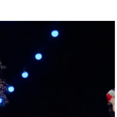
the
as you
e this
ree to