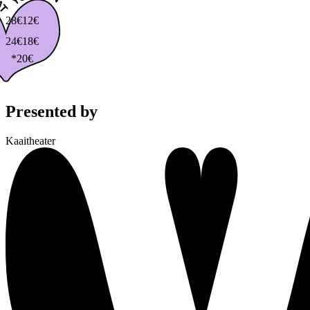
28€
12€
24€
18€
*20€
Presented by
Kaaitheater