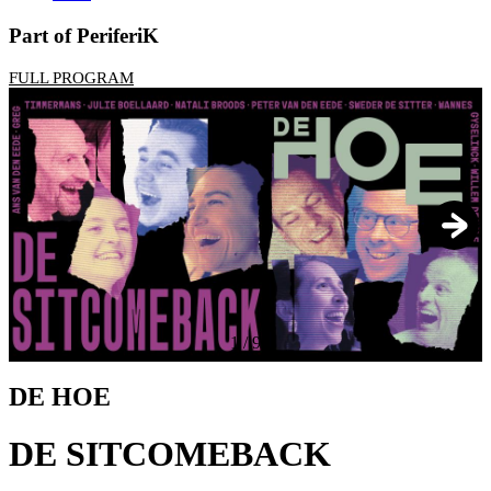
Part of PeriferiK
FULL PROGRAM
1
/
9
DE HOE
DE SITCOMEBACK