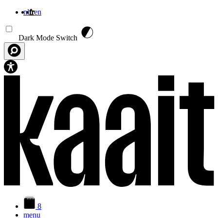
nl
fr
en
Aller au contenu principal
Dark Mode Switch
8
menu