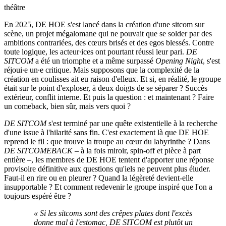
théâtre
En 2025, DE HOE s'est lancé dans la création d'une sitcom sur
scène, un projet mégalomane qui ne pouvait que se solder par des
ambitions contrariées, des cœurs brisés et des egos blessés. Contre
toute logique, les acteur∙ices ont pourtant réussi leur pari.
DE
SITCOM
a été un triomphe et a même surpassé
Opening Night
, s'est
réjoui∙e un∙e critique. Mais supposons que la complexité de la
création en coulisses ait eu raison d'elleux. Et si, en réalité, le groupe
était sur le point d'exploser, à deux doigts de se séparer ? Succès
extérieur, conflit interne. Et puis la question : et maintenant ? Faire
un comeback, bien sûr, mais vers quoi ?
DE SITCOM
s'est terminé par une quête existentielle à la recherche
d'une issue à l'hilarité sans fin. C'est exactement là que DE HOE
reprend le fil : que trouve la troupe au cœur du labyrinthe ? Dans
DE SITCOMEBACK
– à la fois miroir, spin-off et pièce à part
entière –, les membres de DE HOE tentent d'apporter une réponse
provisoire définitive aux questions qu'iels ne peuvent plus éluder.
Faut-il en rire ou en pleurer ? Quand la légèreté devient-elle
insupportable ? Et comment redevenir le groupe inspiré que l'on a
toujours espéré être ?
« Si les sitcoms sont des crêpes plates dont l'excès
donne mal à l'estomac, DE SITCOM est plutôt un