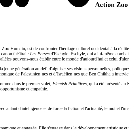
Action Zo
Zoo Humain, est de confronter l'héritage culturel occidental à la réalit
u canon théâtral :
Les Perses
d'Eschyle. Eschyle, qui a lui-même combattu 
arallèles pouvons-nous établir entre le monde d'aujourd'hui et celui d'alo
a jeune génération au défi d'aiguiser ses visions personnelles, politiques
phonique de Palestinien·nes et d’Israélien·nes que Ben Chikha a interview
Comme dans le premier volet,
Flemish Primitives
, qui a été présenté au 
té, opportunisme et empathie.
ec autant d'intelligence et de force la fiction et l'actualité, le mot et l'im
amique et engagée. Elle s'engage dans le développement artistique et pr