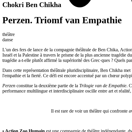
Chokri Ben Chikha
Perzen. Triomf van Empathie
théâtre
danse
L'un des fers de lance de la compagnie théâtrale de Ben Chika, Action 
Israël et la Palestine à travers le prisme de la plus ancienne tragédie d
tragédie a-t-elle plutôt affirmé la supériorité des Grec·ques ? Quels p
Dans cette représentation théâtrale pluridisciplinaire, Ben Chikha met l
l'empathie et la fierté. Ce défi est encore accentué par un chœur poly
Perzen
constitue la deuxième partie de la
Trilogie van de Empathie
. 
performance multilingue et interdisciplinaire oscille entre art et réali
Il est rare de voir un théâtre qui confronte av
• Action Zoo Humain
est une compagnie de théâtre indépendante, dyn