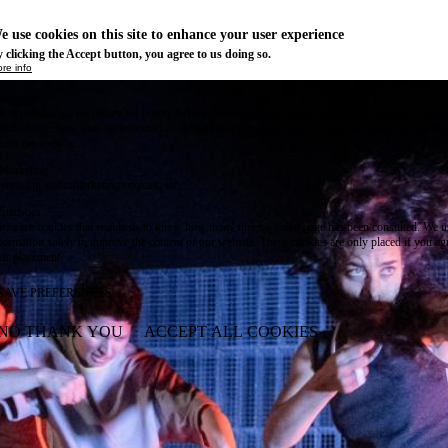
e use cookies on this site to enhance your user experience
 clicking the Accept button, you agree to us doing so.
re info
Essential
ese cookies are necessary for purely technical reasons for a normal visit to the website. Given 
chnical necessity, only an information obligation applies, and these cookies are placed as soon 
cess the website.
Marketing
vertising and remarketing cookies, etc.
Statistics
ese are cookies that enable us to know how many times a given page has been consulted. We us
formation solely to improve the content of our website. These cookies are only placed if you ag
eir placement.
SAVE PREFERENCES
NO THANK YOU
ACCEPT ALL COOKIES
WITHDRAW CONSENT