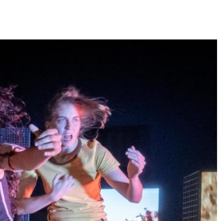
the
as you
e this
ree to