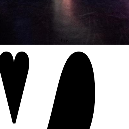
1
/
6