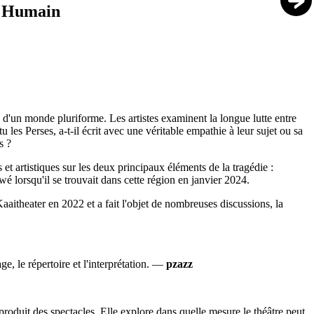
o Humain
é d'un monde pluriforme. Les artistes examinent la longue lutte entre
les Perses, a-t-il écrit avec une véritable empathie à leur sujet ou sa
rs ?
 et artistiques sur les deux principaux éléments de la tragédie :
é lorsqu'il se trouvait dans cette région en janvier 2024.
Kaaitheater en 2022 et a fait l'objet de nombreuses discussions, la
age, le répertoire et l'interprétation. —
pzazz
oduit des spectacles. Elle explore dans quelle mesure le théâtre peut