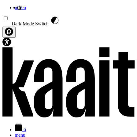
nl
fr
en
Aller au contenu principal
Dark Mode Switch
6
menu