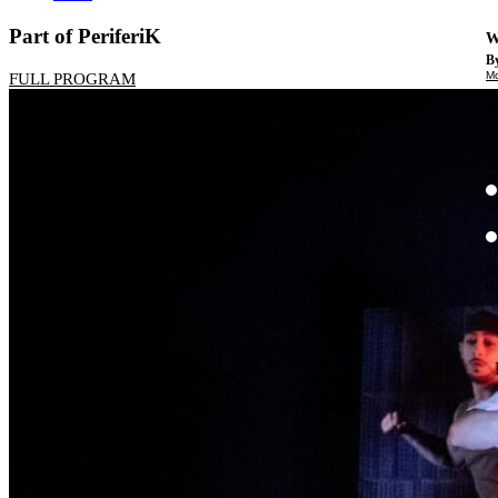
Part of PeriferiK
W
By
Mo
FULL PROGRAM
Th
te
ac
ad
Th
in
th