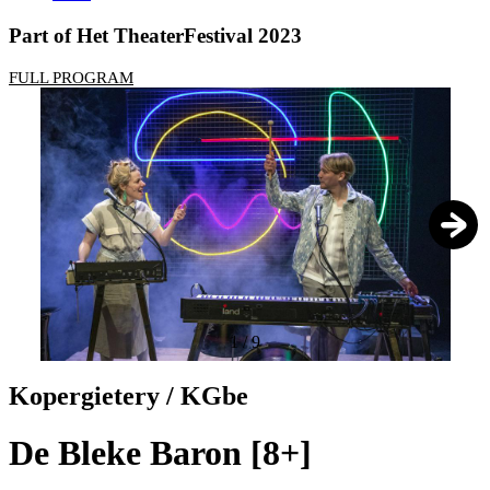
Part of Het TheaterFestival 2023
FULL PROGRAM
1
/
9
Kopergietery / KGbe
De Bleke Baron [8+]