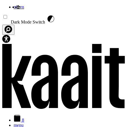
nl
fr
en
Aller au contenu principal
Dark Mode Switch
8
menu