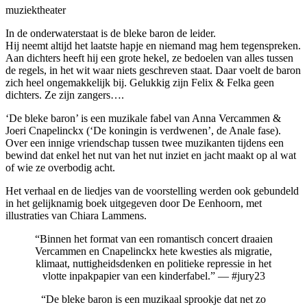
muziektheater
In de onderwaterstaat is de bleke baron de leider.
Hij neemt altijd het laatste hapje en niemand mag hem tegenspreken.
Aan dichters heeft hij een grote hekel, ze bedoelen van alles tussen
de regels, in het wit waar niets geschreven staat. Daar voelt de baron
zich heel ongemakkelijk bij. Gelukkig zijn Felix & Felka geen
dichters. Ze zijn zangers….
‘De bleke baron’ is een muzikale fabel van Anna Vercammen &
Joeri Cnapelinckx (‘De koningin is verdwenen’, de Anale fase).
Over een innige vriendschap tussen twee muzikanten tijdens een
bewind dat enkel het nut van het nut inziet en jacht maakt op al wat
of wie ze overbodig acht.
Het verhaal en de liedjes van de voorstelling werden ook gebundeld
in het gelijknamig boek uitgegeven door De Eenhoorn, met
illustraties van Chiara Lammens.
“Binnen het format van een romantisch concert draaien
Vercammen en Cnapelinckx hete kwesties als migratie,
klimaat, nuttigheidsdenken en politieke repressie in het
vlotte inpakpapier van een kinderfabel.” — #jury23
“De bleke baron is een muzikaal sprookje dat net zo