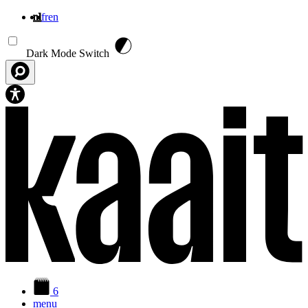
nl
fr
en
Overslaan en naar de inhoud gaan
Dark Mode Switch
6
menu