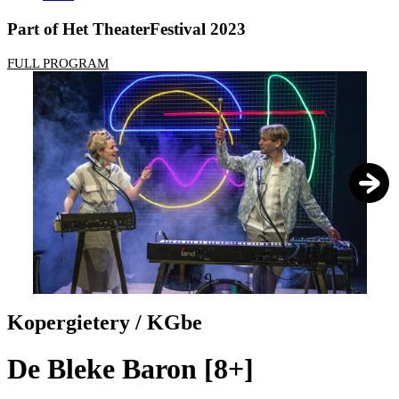
Part of Het TheaterFestival 2023
FULL PROGRAM
1
/
9
Kopergietery / KGbe
De Bleke Baron [8+]