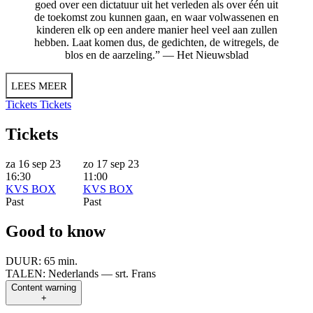
goed over een dictatuur uit het verleden als over één uit
de toekomst zou kunnen gaan, en waar volwassenen en
kinderen elk op een andere manier heel veel aan zullen
hebben. Laat komen dus, de gedichten, de witregels, de
blos en de aarzeling.” — Het Nieuwsblad
LEES MEER
Tickets
Tickets
Tickets
za 16 sep 23
zo 17 sep 23
16:30
11:00
KVS BOX
KVS BOX
Past
Past
Good to know
DUUR:
65 min.
TALEN:
Nederlands — srt. Frans
Content warning
+