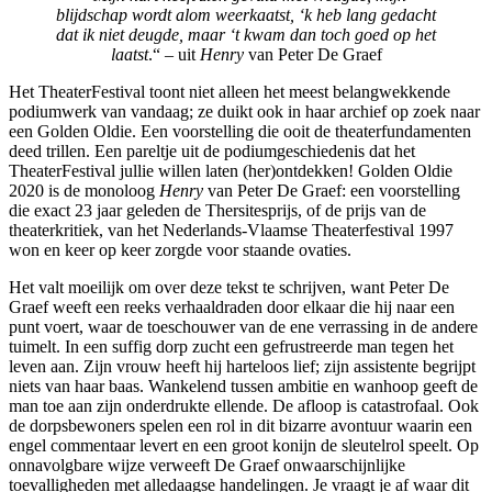
blijdschap wordt alom weerkaatst, ‘k heb lang gedacht
dat ik niet deugde, maar ‘t kwam dan toch goed op het
laatst
.“ – uit
Henry
van Peter De Graef
Het TheaterFestival toont niet alleen het meest belangwekkende
podiumwerk van vandaag; ze duikt ook in haar archief op zoek naar
een Golden Oldie. Een voorstelling die ooit de theaterfundamenten
deed trillen. Een pareltje uit de podiumgeschiedenis dat het
TheaterFestival jullie willen laten (her)ontdekken! Golden Oldie
2020 is de monoloog
Henry
van Peter De Graef: een voorstelling
die exact 23 jaar geleden de Thersitesprijs, of de prijs van de
theaterkritiek, van het Nederlands-Vlaamse Theaterfestival 1997
won en keer op keer zorgde voor staande ovaties.
Het valt moeilijk om over deze tekst te schrijven, want Peter De
Graef weeft een reeks verhaaldraden door elkaar die hij naar een
punt voert, waar de toeschouwer van de ene verrassing in de andere
tuimelt. In een suffig dorp zucht een gefrustreerde man tegen het
leven aan. Zijn vrouw heeft hij harteloos lief; zijn assistente begrijpt
niets van haar baas. Wankelend tussen ambitie en wanhoop geeft de
man toe aan zijn onderdrukte ellende. De afloop is catastrofaal. Ook
de dorpsbewoners spelen een rol in dit bizarre avontuur waarin een
engel commentaar levert en een groot konijn de sleutelrol speelt. Op
onnavolgbare wijze verweeft De Graef onwaarschijnlijke
toevalligheden met alledaagse handelingen. Je vraagt je af waar dit