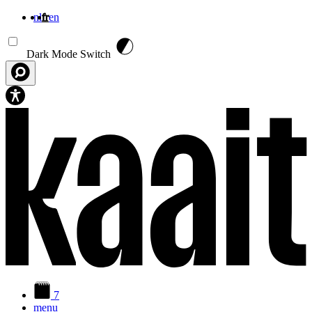
nl
fr
en
Aller au contenu principal
Dark Mode Switch
7
menu