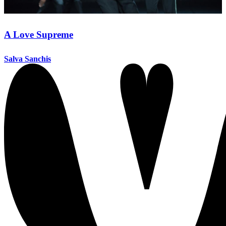
A Love Supreme
Salva Sanchis