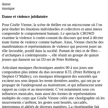
danse
musique
Danse et violence jubilatoire
Pour Gisèle Vienne, la scène de théâtre est un microcosme où l’on
peut étudier les émotions individuelles et collectives et ainsi mieux
comprendre le comportement humain. Le spectacle
CROWD
examine la violence à contre-courant du discours qui tend à décrire
toute forme de violence comme barbare. Ainsi, Vienne cherche des
manifestations et représentations de violence qui peuvent jouer un
rôle favorable, positif dans la société. Partant de rites et de fêtes –
d’archaïques à contemporains –, elle réunit un groupe de quinze
jeunes qui dansent sur un DJ-set de Peter Rehberg.
Articulant musiques électroniques années 90 à nos jours une
composition plus intime du duo novateur KTL (Peter Rehberg et
Stephen O’Malley), ces musiques témoignent des sonorités qui
excitent nos sens depuis les trente dernières années, qui ont pu se
propager de l'underground au
mainstream
, et qui influencent notre
rapport au corps et au mouvement. C’est notamment sous ces
influences musicales, mais aussi des formes de représentations
multiples du corps que Gisèle Vienne créée une chorégraphie où les
mouvements s’arrêtent, les gestes sont heurtés, saccadés,
interrompus et altérés de diverses manières. La chorégraphie fait