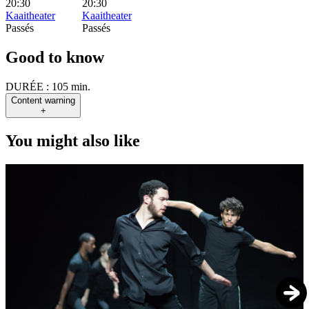
20:30
20:30
Kaaitheater
Kaaitheater
Passés
Passés
Good to know
DURÉE :
105 min.
Content warning
+
You might also like