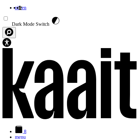
nl
fr
en
Aller au contenu principal
Dark Mode Switch
8
menu