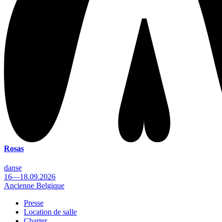
Rosas
danse
16—18.09.2026
Ancienne Belgique
Presse
Location de salle
Footer
Charter