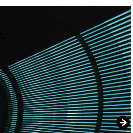
the
as you
e this
ree to