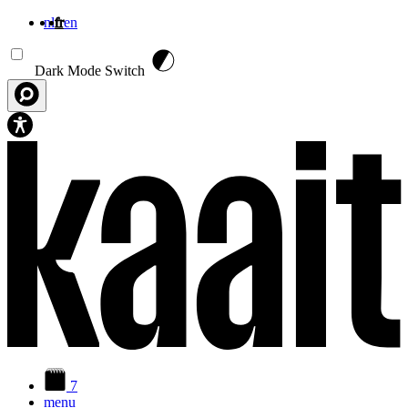
nl
fr
en
Aller au contenu principal
Dark Mode Switch
7
menu