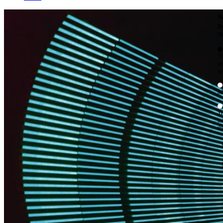
W
By
Mo
Th
te
ac
ad
Th
in
th