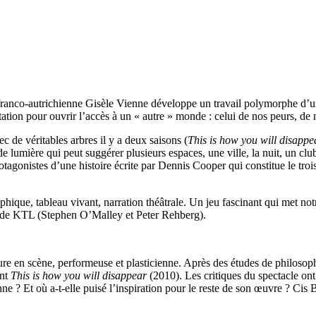
ste franco-autrichienne Gisèle Vienne développe un travail polymorphe d’u
entation pour ouvrir l’accès à un « autre » monde : celui de nos peurs, d
 de véritables arbres il y a deux saisons (
This is how you will disappe
e lumière qui peut suggérer plusieurs espaces, une ville, la nuit, un c
agonistes d’une histoire écrite par Dennis Cooper qui constitue le troisiè
ique, tableau vivant, narration théâtrale. Un jeu fascinant qui met notre
x de KTL (Stephen O’Malley et Peter Rehberg).
e en scène, performeuse et plasticienne. Après des études de philosophi
ont
This is how you will disappear
(2010). Les critiques du spectacle on
enne ? Et où a-t-elle puisé l’inspiration pour le reste de son œuvre ? C