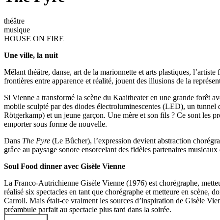
théâtre
musique
HOUSE ON FIRE
Une ville, la nuit
Mêlant théâtre, danse, art de la marionnette et arts plastiques, l’arti
frontières entre apparence et réalité, jouent des illusions de la représ
Si Vienne a transformé la scène du Kaaitheater en une grande forêt avec
mobile sculpté par des diodes électroluminescentes (LED), un tunnel d
Rötgerkamp) et un jeune garçon. Une mère et son fils ? Ce sont les prot
emporter sous forme de nouvelle.
Dans
The Pyre
(Le Bûcher), l’expression devient abstraction chorégraph
grâce au paysage sonore ensorcelant des fidèles partenaires musicau
Soul Food dinner avec Gisèle Vienne
La Franco-Autrichienne Gisèle Vienne (1976) est chorégraphe, metteur
réalisé six spectacles en tant que chorégraphe et metteure en scène, d
Carroll. Mais était-ce vraiment les sources d’inspiration de Gisèle Vi
préambule parfait au spectacle plus tard dans la soirée.