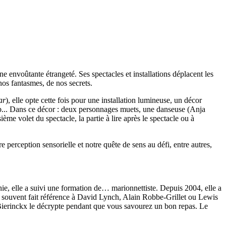
ne envoûtante étrangeté. Ses spectacles et installations déplacent les
e nos fantasmes, de nos secrets.
ar
), elle opte cette fois pour une installation lumineuse, un décor
lub... Dans ce décor : deux personnages muets, une danseuse (Anja
me volet du spectacle, la partie à lire après le spectacle ou à
 perception sensorielle et notre quête de sens au défi, entre autres,
e, elle a suivi une formation de… marionnettiste. Depuis 2004, elle a
t souvent fait référence à David Lynch, Alain Robbe-Grillet ou Lewis
is Bierinckx le décrypte pendant que vous savourez un bon repas. Le