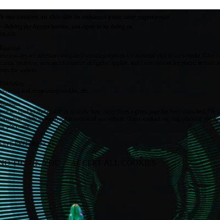
e use cookies on this site to enhance your user experience
 clicking the Accept button, you agree to us doing so.
re info
Essential
ese cookies are necessary for purely technical reasons for a normal visit to the website. Given 
chnical necessity, only an information obligation applies, and these cookies are placed as soon 
cess the website.
Marketing
vertising and remarketing cookies, etc.
Statistics
ese are cookies that enable us to know how many times a given page has been consulted. We us
formation solely to improve the content of our website. These cookies are only placed if you ag
eir placement.
SAVE PREFERENCES
NO THANK YOU
ACCEPT ALL COOKIES
WITHDRAW CONSENT