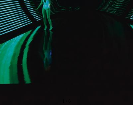
1
/
6