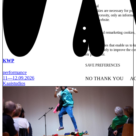
Essential
These cookies are necessary for purel
technical necessity, only an informat
access the website.
Marketing
advertising and remarketing cookies, 
Statistics
These are cookies that enable us to
information solely to improve the con
their placement.
KWP
SAVE PREFERENCES
performance
11—12.09.2026
NO THANK YOU
AC
WITHDRAW CONSEN
Kaaistudios