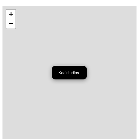
+
−
Kaaistudios