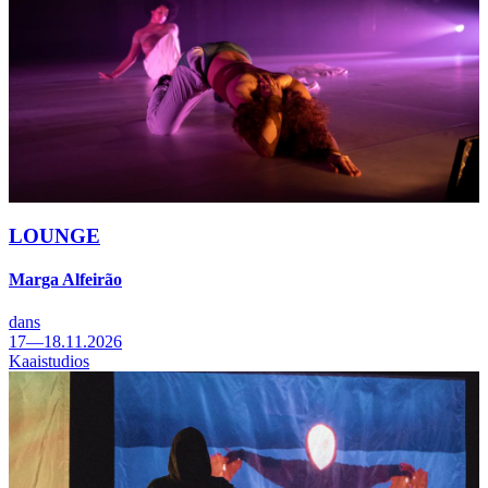
LOUNGE
Marga Alfeirão
dans
17—18.11.2026
Kaaistudios