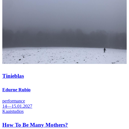
Tinieblas
Edurne Rubio
performance
14—15.01.2027
Kaaistudios
How To Be Many Mothers?