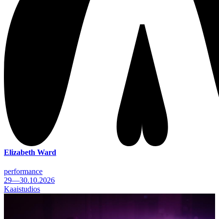
Elizabeth Ward
performance
29—30.10.2026
Kaaistudios