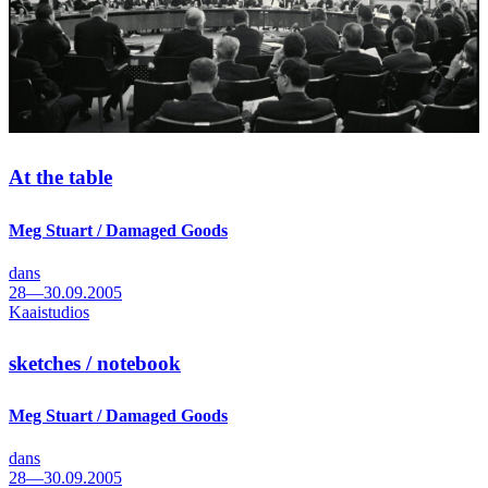
At the table
Meg Stuart / Damaged Goods
dans
28—30.09.2005
Kaaistudios
sketches / notebook
Meg Stuart / Damaged Goods
dans
28—30.09.2005