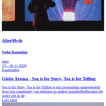
AfterMyth
Noha Ramadan
dans
25—26.11.2026
Kaaistudios
Globe Aroma - Sea is for Story, Tea is for Telling
Sea is for Story, Tea is for Telling is een programma samengesteld
door een community van artiesten en andere kunstliefhebbenden die
actief zijn in de
Lees meer