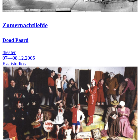
Zomernachtliefde
Dood Paard
theater
07—08.12.2005
Kaaistudios