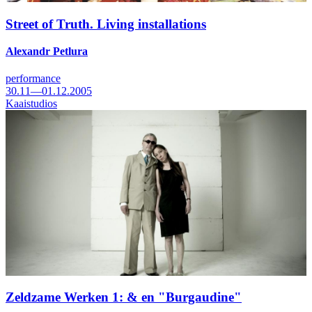
Street of Truth. Living installations
Alexandr Petlura
performance
30.11—01.12.2005
Kaaistudios
Zeldzame Werken 1: & en "Burgaudine"