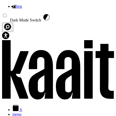
nl
fr
en
Overslaan en naar de inhoud gaan
Dark Mode Switch
6
menu