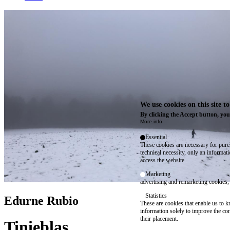
We use cookies on this site t
By clicking the Accept button, you
More info
Essential
These cookies are necessary for purel
technical necessity, only an informat
access the website.
Marketing
advertising and remarketing cookies, 
Statistics
Edurne Rubio
These are cookies that enable us to
information solely to improve the con
their placement.
Tinieblas