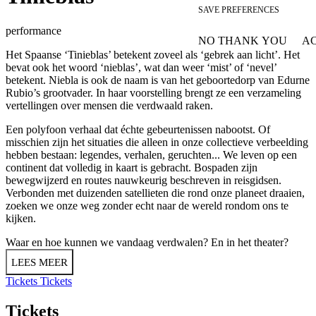
SAVE PREFERENCES
performance
NO THANK YOU
AC
WITHDRAW CONSEN
Het Spaanse ‘Tinieblas’ betekent zoveel als ‘gebrek aan licht’. Het
bevat ook het woord ‘nieblas’, wat dan weer ‘mist’ of ‘nevel’
betekent. Niebla is ook de naam is van het geboortedorp van Edurne
Rubio’s grootvader. In haar voorstelling brengt ze een verzameling
vertellingen over mensen die verdwaald raken.
Een polyfoon verhaal dat échte gebeurtenissen nabootst. Of
misschien zijn het situaties die alleen in onze collectieve verbeelding
hebben bestaan: legendes, verhalen, geruchten... We leven op een
continent dat volledig in kaart is gebracht. Bospaden zijn
bewegwijzerd en routes nauwkeurig beschreven in reisgidsen.
Verbonden met duizenden satellieten die rond onze planeet draaien,
zoeken we onze weg zonder echt naar de wereld rondom ons te
kijken.
Waar en hoe kunnen we vandaag verdwalen? En in het theater?
LEES MEER
Tickets
Tickets
Tickets