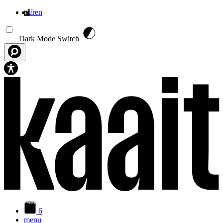
nl
fr
en
Overslaan en naar de inhoud gaan
Dark Mode Switch
6
menu