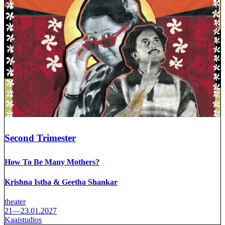
Second Trimester
How To Be Many Mothers?
Krishna Istha & Geetha Shankar
theater
21—23.01.2027
Kaaistudios