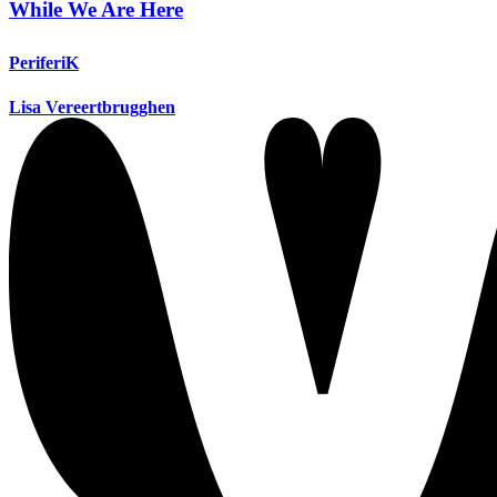
While We Are Here
PeriferiK
Lisa Vereertbrugghen