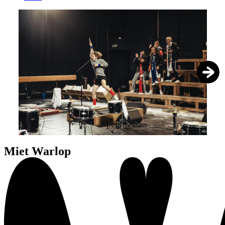
1
/
8
Miet Warlop