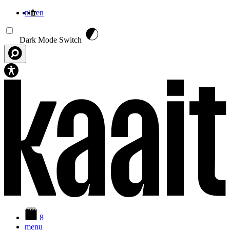
nl
fr
en
Aller au contenu principal
Dark Mode Switch
8
menu