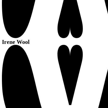
Irene Wool
We 