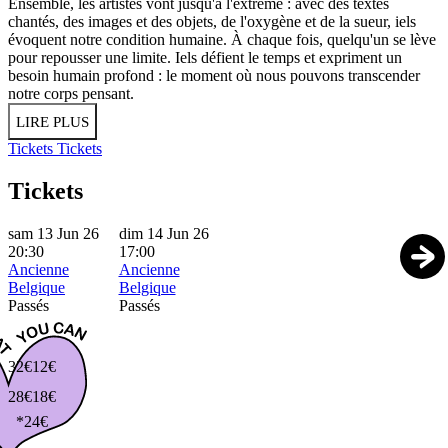
Ensemble, les artistes vont jusqu'à l'extrême : avec des textes
chantés, des images et des objets, de l'oxygène et de la sueur, iels
évoquent notre condition humaine. À chaque fois, quelqu'un se lève
pour repousser une limite. Iels défient le temps et expriment un
besoin humain profond : le moment où nous pouvons transcender
notre corps pensant.
LIRE PLUS
Tickets
Tickets
Tickets
sam 13 Jun 26
dim 14 Jun 26
20:30
17:00
Ancienne
Ancienne
Belgique
Belgique
Passés
Passés
32€
12€
28€
18€
*24€