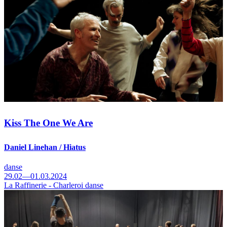
Kiss The One We Are
Daniel Linehan / Hiatus
danse
29.02—01.03.2024
La Raffinerie - Charleroi danse