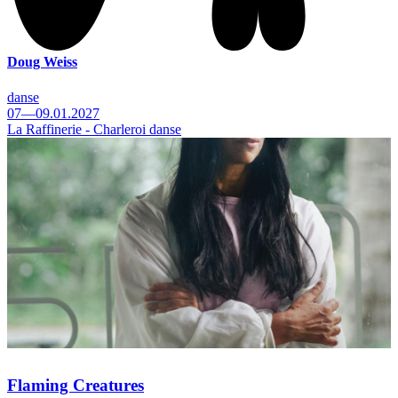
Doug Weiss
danse
07—09.01.2027
La Raffinerie - Charleroi danse
Flaming Creatures