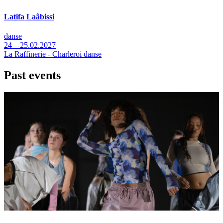
Latifa Laâbissi
danse
24—25.02.2027
La Raffinerie - Charleroi danse
Past events