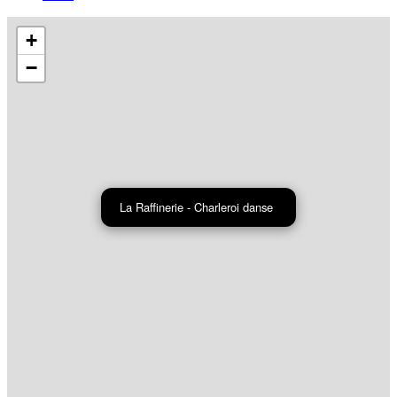
+
−
La Raffinerie - Charleroi danse