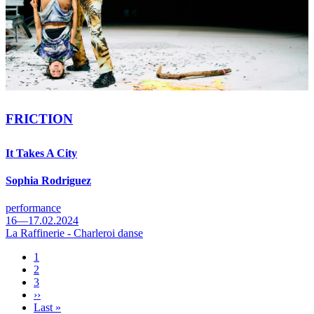
FRICTION
It Takes A City
Sophia Rodriguez
performance
16—17.02.2024
La Raffinerie - Charleroi danse
Pagina
1
Pagina
2
Pagination
Pagina
3
Page
››
suivante
Dernière
Last »