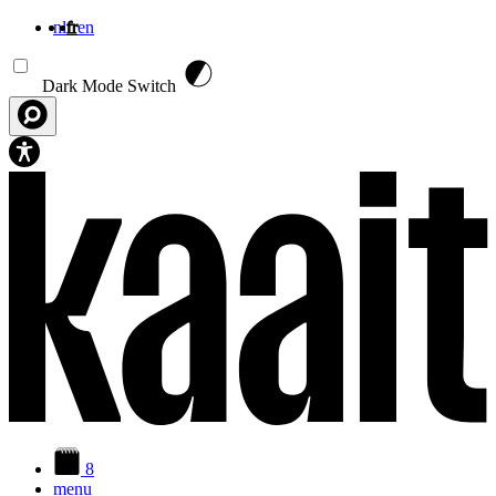
nl
fr
en
Aller au contenu principal
Dark Mode Switch
8
menu