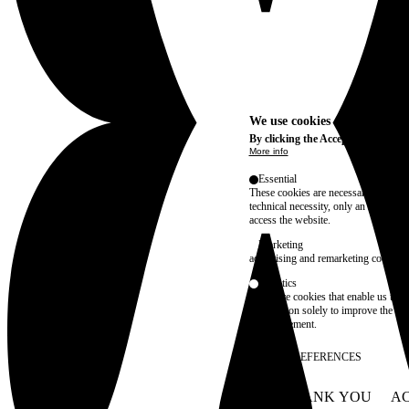
We use cookies on this site t
By clicking the Accept button, you
More info
Essential
These cookies are necessary for purel
technical necessity, only an informat
access the website.
Marketing
advertising and remarketing cookies, 
Statistics
These are cookies that enable us to
information solely to improve the con
their placement.
SAVE PREFERENCES
NO THANK YOU
AC
WITHDRAW CONSEN