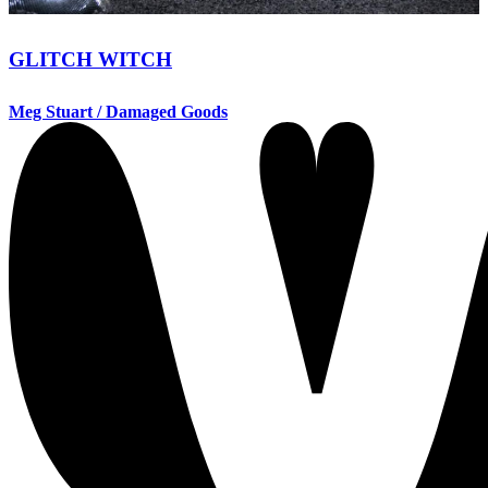
GLITCH WITCH
Meg Stuart / Damaged Goods