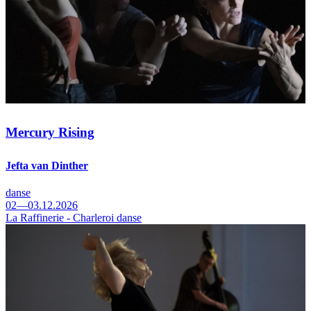
Mercury Rising
Jefta van Dinther
danse
02—03.12.2026
La Raffinerie - Charleroi danse