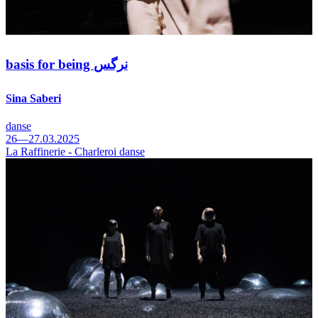
basis for being نرگس
Sina Saberi
danse
26—27.03.2025
La Raffinerie - Charleroi danse