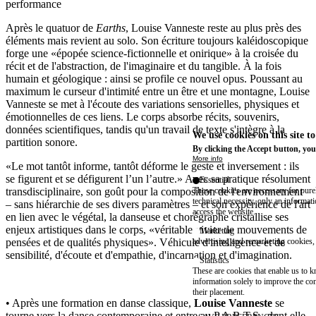
performance
Après le quatuor de
Earths
, Louise Vanneste reste au plus près des
éléments mais revient au solo. Son écriture toujours kaléidoscopique
forge une «épopée science-fictionnelle et onirique» à la croisée du
récit et de l'abstraction, de l'imaginaire et du tangible. À la fois
humain et géologique : ainsi se profile ce nouvel opus. Poussant au
maximum le curseur d'intimité entre un être et une montagne, Louise
Vanneste se met à l'écoute des variations sensorielles, physiques et
émotionnelles de ces liens. Le corps absorbe récits, souvenirs,
données scientifiques, tandis qu'un travail de texte s'intègre à la
We use cookies on this site t
partition sonore.
By clicking the Accept button, you
More info
«Le mot tantôt informe, tantôt déforme le geste et inversement : ils
se figurent et se défigurent l’un l’autre.» Avec sa pratique résolument
Essential
These cookies are necessary for purel
transdisciplinaire, son goût pour la composition de l'environnement
technical necessity, only an informat
– sans hiérarchie de ses divers paramètres – et son expérience de l'art
access the website.
en lien avec le végétal, la danseuse et chorégraphe cristallise ses
enjeux artistiques dans le corps, «véritable vivier de mouvements de
Marketing
advertising and remarketing cookies, 
pensées et de qualités physiques». Véhicule d'intelligence et de
sensibilité, d'écoute et d'empathie, d'incarnation et d'imagination.
Statistics
These are cookies that enable us to
information solely to improve the con
their placement.
• Après une formation en danse classique,
Louise Vanneste
se
tourne vers la danse contemporaine et entre au P.A.R.T.S., dont elle