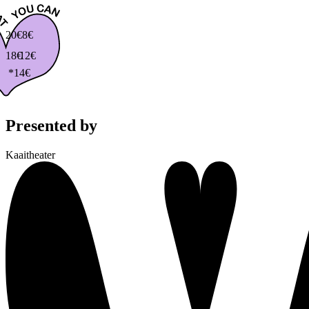
20€
8€
18€
12€
*14€
Presented by
Kaaitheater