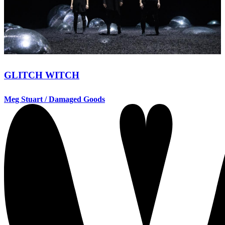
GLITCH WITCH
Meg Stuart / Damaged Goods