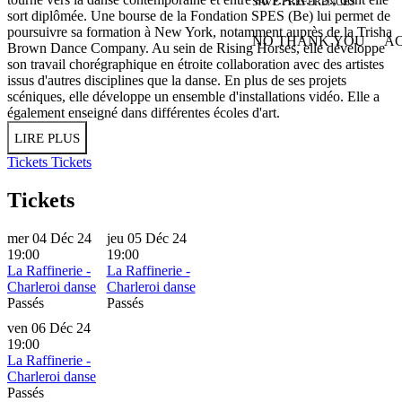
SAVE PREFERENCES
sort diplômée. Une bourse de la Fondation SPES (Be) lui permet de
poursuivre sa formation à New York, notamment auprès de la Trisha
NO THANK YOU
AC
Brown Dance Company. Au sein de Rising Horses, elle développe
WITHDRAW CONSEN
son travail chorégraphique en étroite collaboration avec des artistes
issus d'autres disciplines que la danse. En plus de ses projets
scéniques, elle développe un ensemble d'installations vidéo. Elle a
également enseigné dans différentes écoles d'art.
LIRE PLUS
Tickets
Tickets
Tickets
mer 04 Déc 24
jeu 05 Déc 24
19:00
19:00
La Raffinerie -
La Raffinerie -
Charleroi danse
Charleroi danse
Passés
Passés
ven 06 Déc 24
19:00
La Raffinerie -
Charleroi danse
Passés