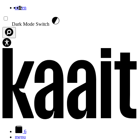
nl
fr
en
Aller au contenu principal
Dark Mode Switch
6
menu