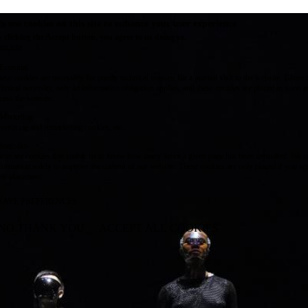
e use cookies on this site to enhance your user experience
 clicking the Accept button, you agree to us doing so.
re info
Essential
ese cookies are necessary for purely technical reasons for a normal visit to the website. Given 
chnical necessity, only an information obligation applies, and these cookies are placed as soon 
cess the website.
Marketing
vertising and remarketing cookies, etc.
Statistics
ese are cookies that enable us to know how many times a given page has been consulted. We us
formation solely to improve the content of our website. These cookies are only placed if you ag
eir placement.
SAVE PREFERENCES
NO THANK YOU
ACCEPT ALL COOKIES
WITHDRAW CONSENT