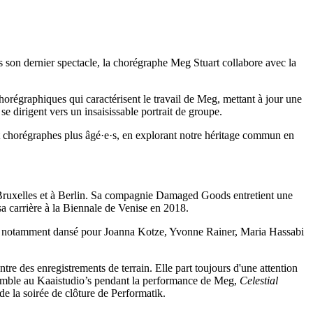
ns son dernier spectacle, la chorégraphe Meg Stuart collabore avec la
horégraphiques qui caractérisent le travail de Meg, mettant à jour une
t se dirigent vers un insaisissable portrait de groupe.
 chorégraphes plus âgé·e·s, en explorant notre héritage commun en
e à Bruxelles et à Berlin. Sa compagnie Damaged Goods entretient une
sa carrière à la Biennale de Venise en 2018.
 a notamment dansé pour Joanna Kotze, Yvonne Rainer, Maria Hassabi
tre des enregistrements de terrain. Elle part toujours d'une attention
ensemble au Kaaistudio’s pendant la performance de Meg,
Celestial
de la soirée de clôture de Performatik.