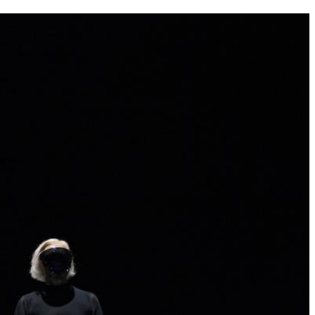
the
as you
e this
ree to