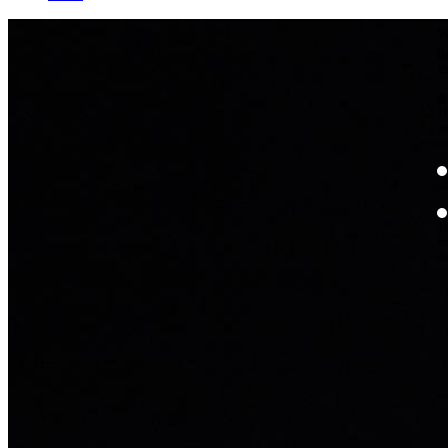
W
By
Mo
Th
te
ac
ad
Th
in
th