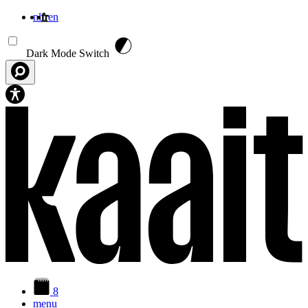
nl
fr
en
Aller au contenu principal
Dark Mode Switch
8
menu