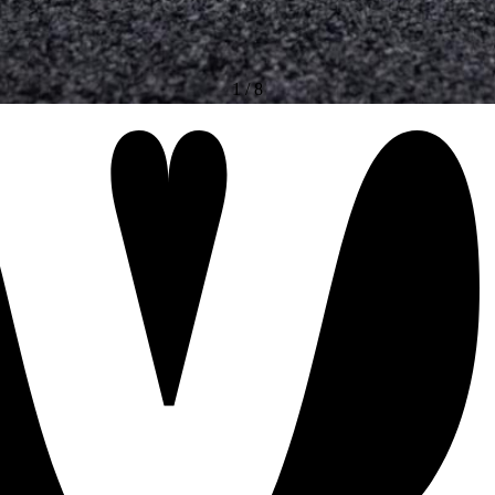
1
/
8