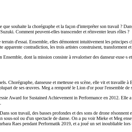
e que souhaite la chorégraphe et la façon d'interpréter son travail ? Da
uzuki. Comment peuvent-elles transcender et réinventer leurs rôles ?
terrain d'essai. Ensemble, elles démontent intuitivement les principes c
e apparente contradiction, les trois artistes construisent, transforment e
nsemble, dont la mission consiste à revaloriser des danseur·euse·s et
isuels. Chorégraphe, danseuse et metteuse en scène, elle vit et travaill
a plupart de ses œuvres. Meg a remporté le Lion d'or pour l'ensemble de 
Bessie Award for Sustained Achievement in Performance en 2012. Elle
n.
 Dans son travail, des basses profondes et des sons de drone résonnent en
ans un sous-sol ou d'un spectacle de danse. On a pu voir Mieke et Meg 
rbara Raes pendant Performatik 2019, et a joué un set inoubliable lors 