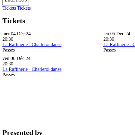
LIRE PLUS
Tickets
Tickets
Tickets
mer 04 Déc 24
jeu 05 Déc 24
20:30
20:30
La Raffinerie - Charleroi danse
La Raffinerie - 
Passés
Passés
ven 06 Déc 24
20:30
La Raffinerie - Charleroi danse
Passés
Presented by