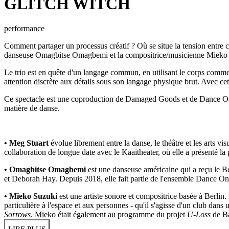
GLITCH WITCH
performance
Comment partager un processus créatif ? Où se situe la tension entre c
danseuse Omagbitse Omagbemi et la compositrice/musicienne Mieko S
Le trio est en quête d'un langage commun, en utilisant le corps comme 
attention discrète aux détails sous son langage physique brut. Avec cett
Ce spectacle est une coproduction de Damaged Goods et de Dance On E
matière de danse.
• Meg Stuart
évolue librement entre la danse, le théâtre et les arts v
collaboration de longue date avec le Kaaitheater, où elle a présenté l
• Omagbitse Omagbemi
est une danseuse américaine qui a reçu le 
et Deborah Hay. Depuis 2018, elle fait partie de l'ensemble Dance O
• Mieko Suzuki
est une artiste sonore et compositrice basée à Berlin.
particulière à l'espace et aux personnes - qu'il s'agisse d'un club d
Sorrows
. Mieko était également au programme du projet
U-Loss
de Ba