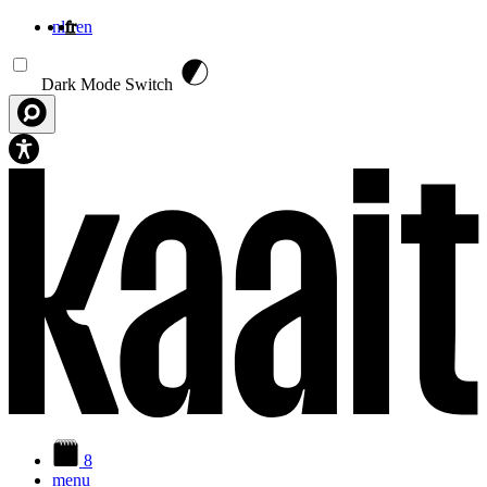
nl
fr
en
Aller au contenu principal
Dark Mode Switch
8
menu