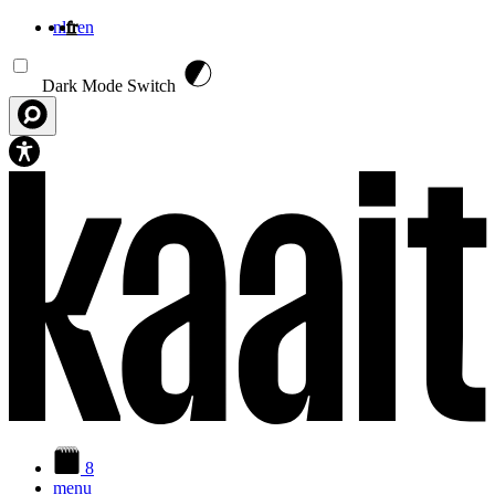
nl
fr
en
Aller au contenu principal
Dark Mode Switch
8
menu