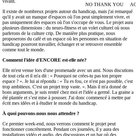
vivant.
NO THANK YOU
AC
WITHDRAW CONSEN
Il existe de nombreux projets autour du handicap, mais j'ai remarqué
qu'il y avait un manque d'espaces où l'on peut simplement vivre, et
pas uniquement des espaces où l'on s'occupe de vous. Le projet aura
plusieurs dimensions : du neuro-fitness et un volet culturel où nous
parlerons de la culture crip. De manière plus pratique, nous
proposerons du café et un espace où les personnes en situation de
handicap pourront travailler, échanger et se retrouver ensemble
comme tout le monde.
Comment l'idée d'ENCORE est-elle née?
Elle m'est venue lors d'une promenade avec un ami. Nous discutions
de tout cela et il m'a dit : « Pourquoi ne crées-tu pas ton propre
espace ? ». Je lui ai répondu : « Tu es fou, ce n'est pas possible, c'est
trop ambitieux. C'est un projet trop vaste. ». Mais il m'a donné de
bons arguments, je suis rentré chez moi et l'idée a germé. La graine a
été plantée et s’est mise à pousser. J'ai donc commencé à mettre par
écrit mes idées et à étudier le monde du handicap.
À quoi pouvons-nous nous attendre ?
Ce premier week-end, nous verrons comment le projet peut
fonctionner concrètement. Pendant ces journées, il y aura des
installations vidéo et audio, des discussions et un bar où des