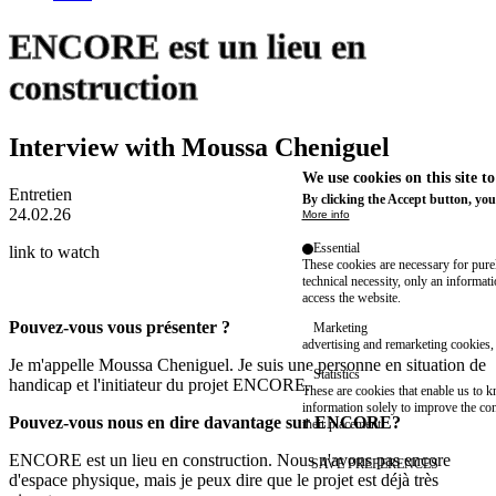
ENCORE est un lieu en
construction
Interview with Moussa Cheniguel
We use cookies on this site t
Entretien
By clicking the Accept button, you
24.02.26
More info
Essential
link to watch
These cookies are necessary for purel
technical necessity, only an informat
access the website.
Pouvez-vous vous présenter ?
Marketing
advertising and remarketing cookies, 
Je m'appelle Moussa Cheniguel. Je suis une personne en situation de
Statistics
handicap et l'initiateur du projet ENCORE.
These are cookies that enable us to
information solely to improve the con
Pouvez-vous nous en dire davantage sur ENCORE?
their placement.
ENCORE est un lieu en construction. Nous n'avons pas encore
SAVE PREFERENCES
d'espace physique, mais je peux dire que le projet est déjà très