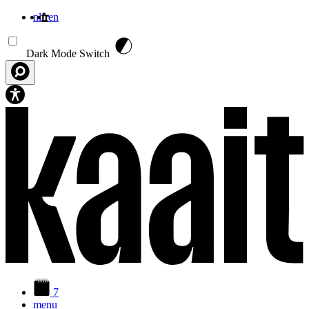
nl
fr
en
Aller au contenu principal
Dark Mode Switch
7
menu