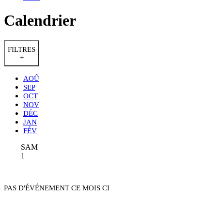
Calendrier
FILTRES
+
AOÛ
SEP
OCT
NOV
DÉC
JAN
FÉV
SAM
1
PAS D'ÉVÉNEMENT CE MOIS CI