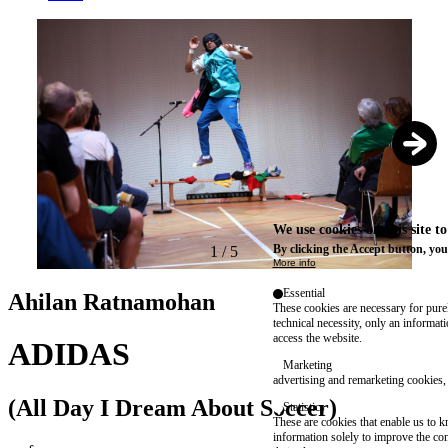
We use cookies on this site t
By clicking the Accept button, you
1
/
5
More info
Essential
Ahilan Ratnamohan
These cookies are necessary for purel
technical necessity, only an informat
access the website.
ADIDAS
Marketing
advertising and remarketing cookies, 
(All Day I Dream About Soccer)
Statistics
These are cookies that enable us to
information solely to improve the con