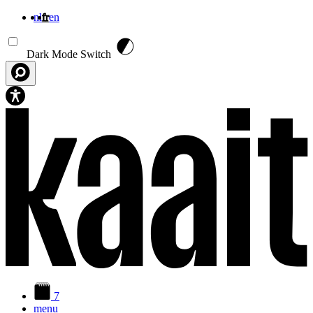
nl
fr
en
Aller au contenu principal
Dark Mode Switch
7
menu