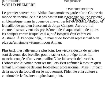
performance
their placement.
WORLD PREMIERE
SAVE PREFERENCES
Le premier souvenir qu’Ahilan Ratnamohans garde d’une Coupe du
monde de football ce n’est pas pas un but légendaire ou une victoire
NO THANK YOU
AC
emblématique, mais la queue de cheval tressée de Roberto Baggio et
WITHDRAW CONSEN
le maillot de gardien étincelant de Jorge Campos. Aujourd’hui
encore, il se souvient très précisément de chaque maillot de toutes
les équipes contre lesquelles il a joué lorsqu’il était enfant en
Australie. À l’époque déjà, un maillot de football représentait bien
plus qu’un simple vêtement pour Ahilan.
Plus tard, il est allé encore plus loin. Les vieux rideaux de sa mère
sont devenus des bretelles pour attacher ses protège-tibias. La
manche coupée d’un vieux maillot Nike lui servait de bracelet.
L’obsession d’Ahilan pour les maillots s’est atténuée à mesure qu’il
tentait lui-même de devenir footballeur professionnel. Mais l’impact
de la mode du football sur le mouvement, l’identité et la culture a
continué de le fasciner au plus haut point.