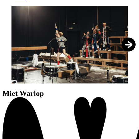
1
/
8
Miet Warlop