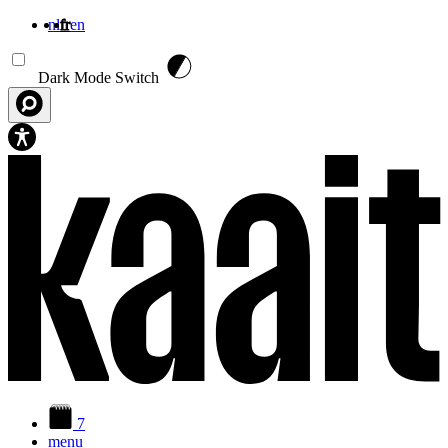
nl
fr
en
Aller au contenu principal
Dark Mode Switch
7
menu