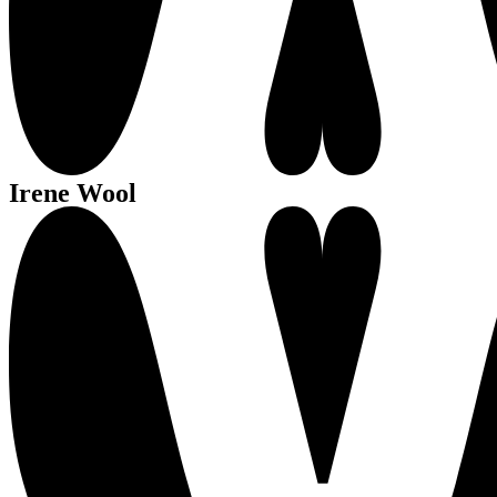
Irene Wool
We 