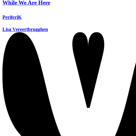
While We Are Here
PeriferiK
Lisa Vereertbrugghen