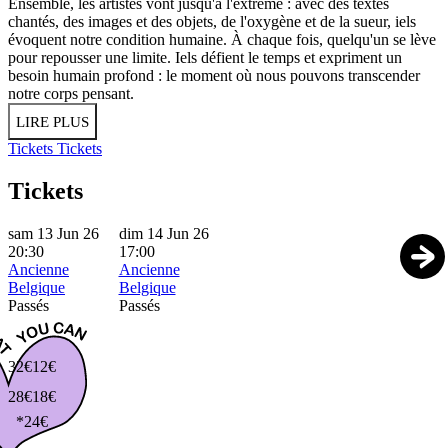
Ensemble, les artistes vont jusqu'à l'extrême : avec des textes
chantés, des images et des objets, de l'oxygène et de la sueur, iels
évoquent notre condition humaine. À chaque fois, quelqu'un se lève
pour repousser une limite. Iels défient le temps et expriment un
besoin humain profond : le moment où nous pouvons transcender
notre corps pensant.
LIRE PLUS
Tickets
Tickets
Tickets
sam 13 Jun 26
dim 14 Jun 26
20:30
17:00
Ancienne
Ancienne
Belgique
Belgique
Passés
Passés
32€
12€
28€
18€
*24€