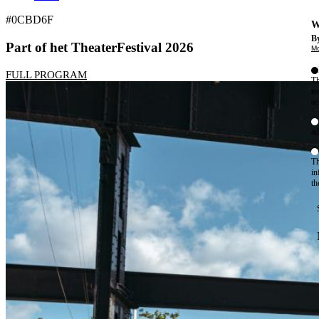
#0CBD6F
W
By
Part of het TheaterFestival 2026
Mo
FULL PROGRAM
Th
te
ac
ad
Th
in
th