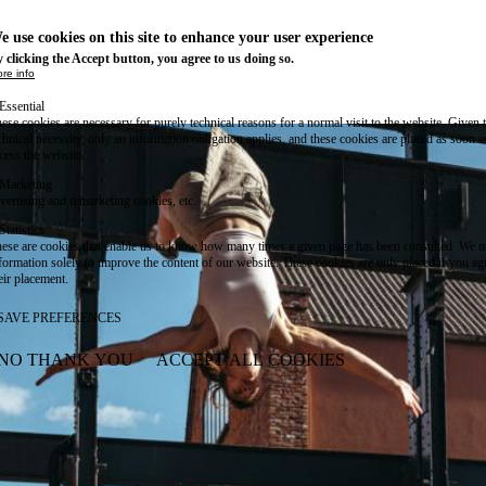
e use cookies on this site to enhance your user experience
 clicking the Accept button, you agree to us doing so.
re info
Essential
ese cookies are necessary for purely technical reasons for a normal visit to the website. Given 
chnical necessity, only an information obligation applies, and these cookies are placed as soon 
cess the website.
Marketing
vertising and remarketing cookies, etc.
Statistics
ese are cookies that enable us to know how many times a given page has been consulted. We us
formation solely to improve the content of our website. These cookies are only placed if you ag
eir placement.
SAVE PREFERENCES
NO THANK YOU
ACCEPT ALL COOKIES
WITHDRAW CONSENT