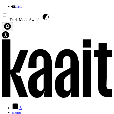
nl
fr
en
Overslaan en naar de inhoud gaan
Dark Mode Switch
6
menu