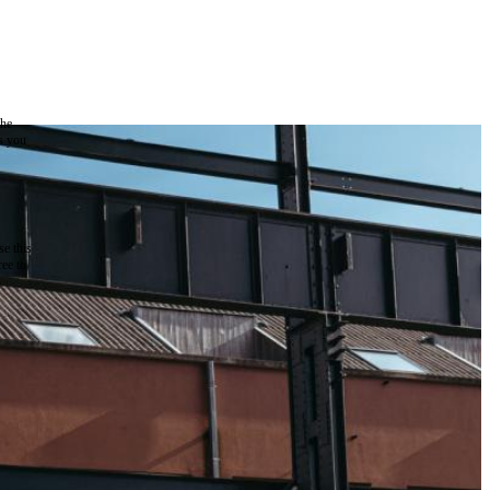
the
as you
e this
ree to