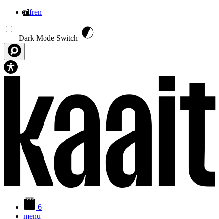
nl
fr
en
Overslaan en naar de inhoud gaan
Dark Mode Switch
6
menu