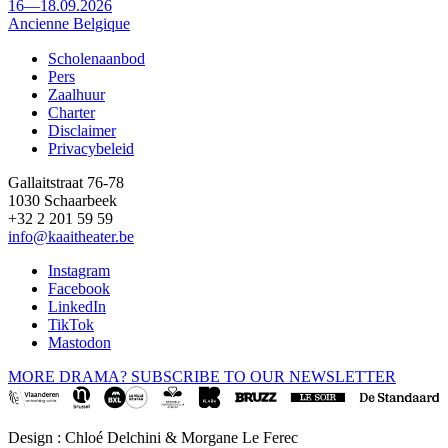
16—18.09.2026
Ancienne Belgique
Scholenaanbod
Pers
Footer
Zaalhuur
Charter
Disclaimer
Privacybeleid
Gallaitstraat 76-78
1030 Schaarbeek
+32 2 201 59 59
info@kaaitheater.be
Instagram
Facebook
LinkedIn
TikTok
Mastodon
MORE DRAMA? SUBSCRIBE TO OUR NEWSLETTER
Design : Chloé Delchini & Morgane Le Ferec