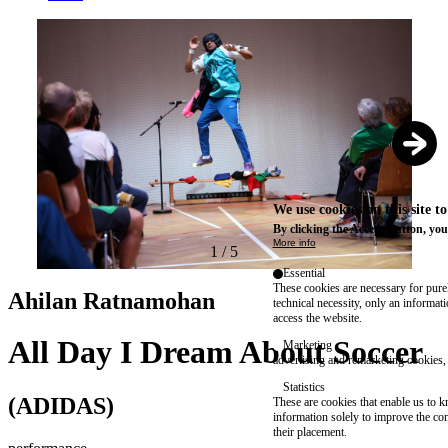
We use cookies on this site t
By clicking the Accept button, you
More info
1
/
5
Essential
These cookies are necessary for purel
Ahilan Ratnamohan
technical necessity, only an informat
access the website.
All Day I Dream About Soccer
Marketing
advertising and remarketing cookies, 
Statistics
(ADIDAS)
These are cookies that enable us to
information solely to improve the con
their placement.