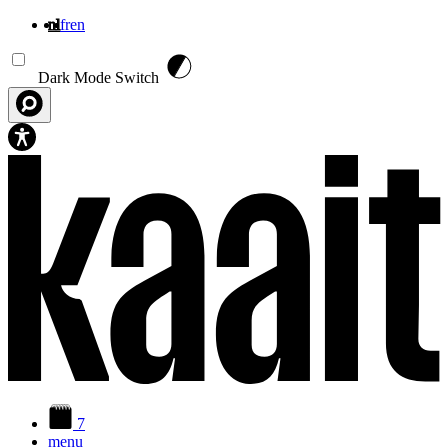
nl
fr
en
Overslaan en naar de inhoud gaan
Dark Mode Switch
7
menu