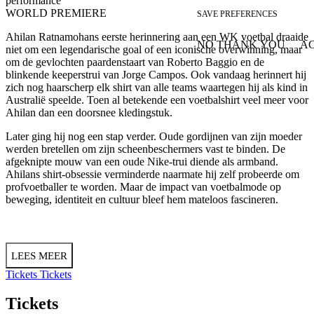
performance
WORLD PREMIERE
SAVE PREFERENCES
Ahilan Ratnamohans eerste herinnering aan een WK voetbal draaide
NO THANK YOU
AC
niet om een legendarische goal of een iconische overwinning, maar
WITHDRAW CONSEN
om de gevlochten paardenstaart van Roberto Baggio en de
blinkende keeperstrui van Jorge Campos. Ook vandaag herinnert hij
zich nog haarscherp elk shirt van alle teams waartegen hij als kind in
Australië speelde. Toen al betekende een voetbalshirt veel meer voor
Ahilan dan een doorsnee kledingstuk.
Later ging hij nog een stap verder. Oude gordijnen van zijn moeder
werden bretellen om zijn scheenbeschermers vast te binden. De
afgeknipte mouw van een oude Nike-trui diende als armband.
Ahilans shirt-obsessie verminderde naarmate hij zelf probeerde om
profvoetballer te worden. Maar de impact van voetbalmode op
beweging, identiteit en cultuur bleef hem mateloos fascineren.
LEES MEER
Tickets
Tickets
Tickets