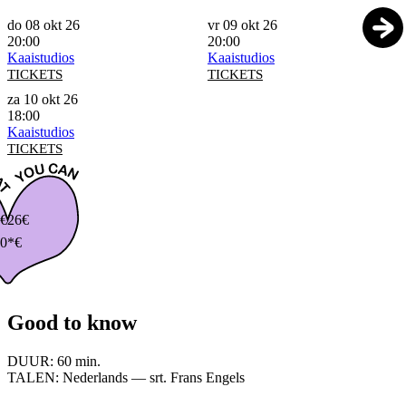
do 08 okt 26
vr 09 okt 26
20:00
20:00
Kaaistudios
Kaaistudios
TICKETS
TICKETS
za 10 okt 26
18:00
Kaaistudios
TICKETS
€
26€
0*€
Good to know
DUUR:
60 min.
TALEN:
Nederlands — srt. Frans Engels