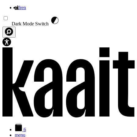
nl
fr
en
Overslaan en naar de inhoud gaan
Dark Mode Switch
6
menu