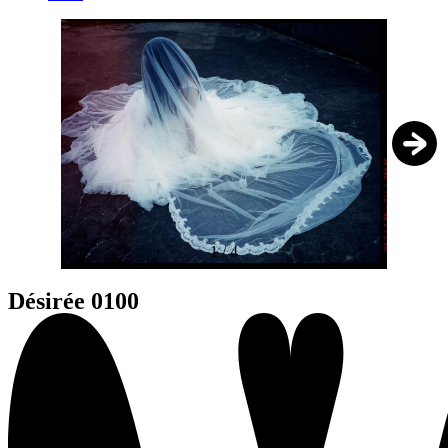
1
/
4
Désirée 0100