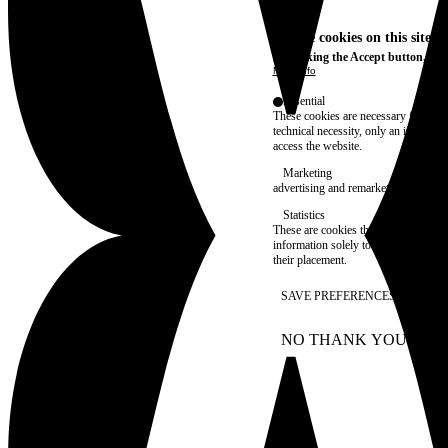
We use cookies on this site t
By clicking the Accept button, you
More info
Essential
These cookies are necessary for purel
technical necessity, only an informat
access the website.
Marketing
advertising and remarketing cookies, 
Statistics
These are cookies that enable us to
information solely to improve the con
their placement.
SAVE PREFERENCES
NO THANK YOU
AC
WITHDRAW CONSEN