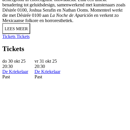
benadering tot geluidsdesign, samenwerkend met kunstenaars zoals
Désirée 0100, Joshua Serafin en Nathan Ooms. Momenteel werkt
die met Désirée 0100 aan
La Noche de Aparición
en verkent zo
Mexicaanse folkore en horroresthetiek.
LEES MEER
Tickets
Tickets
Tickets
do 30 okt 25
vr 31 okt 25
20:30
20:30
De Kriekelaar
De Kriekelaar
Past
Past