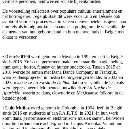
vermiste personen, heimwee en sociale bijeenkomsten.
De voorstelling reflecteert over populaire cultuur, entertainment en
het horrorgenre. Tegelijk staat dit werk voor Lulu en Désirée ook
symbool voor een proces waarin ze een nieuwe betekenis geven aan
hun reis als immigrant-kunstenaars: een poging om de verschillende
elementen van hun geboorteland en hun nieuwe thuis in België met
elkaar te verzoenen.
• Désirée 0100
werd geboren in Mexico in 1992 en leeft in België
sinds 2018. Ze is een performer, maker en leraar die magie, heling,
immigratie, horror, fantasy en humor onderzoekt. Tussen 2015 en
2018 werkte ze samen met Dana Dance Company in Frankrijk,
waar ze dansprojecten in medische omgevingen leidde. In 2022 en
2023, maakte ze
La Fiesta de Delfina
dat op verschillende festivals
werd gepresenteerd. Momenteel ontwikkelt ze
La Noche de
Aparición
, waarin ze dans, clownerie en Mexicaanse folklore in de
blender gooit.
• Lulu Muñoz
werd geboren in Colombia in 1994, leeft in België
sinds 2016 en studeerde af aan P.A.R.T.S. in 2021. In hun werk
komt dans, performance en elektronische muziek samen, beïnvloed
door hun urban dance achtergrond in Latijns-Amerika. Vanuit hun
achtergrond in choreografie ontwikkelde Lula een unieke