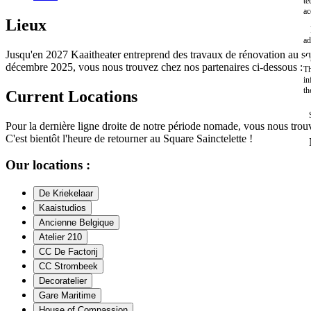
te
ac
Lieux
ad
Jusqu'en 2027 Kaaitheater entreprend des travaux de rénovation au squ
décembre 2025, vous nous trouvez chez nos partenaires ci-dessous :
Th
in
th
Current Locations
Pour la dernière ligne droite de notre période nomade, vous nous trou
C'est bientôt l'heure de retourner au Square Sainctelette !
Our locations :
De Kriekelaar
Kaaistudios
Ancienne Belgique
Atelier 210
CC De Factorij
CC Strombeek
Decoratelier
Gare Maritime
House of Compassion