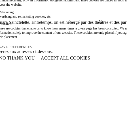
chnical necessity, only an information obligation applies, and these cookies are placed as soon 
cess the website.
Marketing
vertising and remarketing cookies, etc.
are Sainctelette. Entretemps, on est hébergé par des théâtres et des par
Statistics
ese are cookies that enable us to know how many times a given page has been consulted. We us
formation solely to improve the content of our website. These cookies are only placed if you ag
eir placement.
SAVE PREFERENCES
verez aux adresses ci-dessous.
NO THANK YOU
ACCEPT ALL COOKIES
WITHDRAW CONSENT