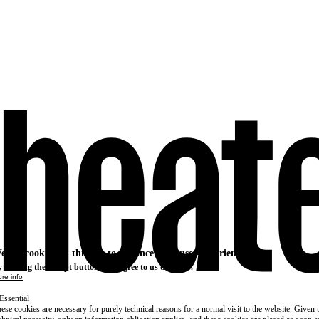
e use cookies on this site to enhance your user experience
 clicking the Accept button, you agree to us doing so.
re info
Essential
ese cookies are necessary for purely technical reasons for a normal visit to the website. Given 