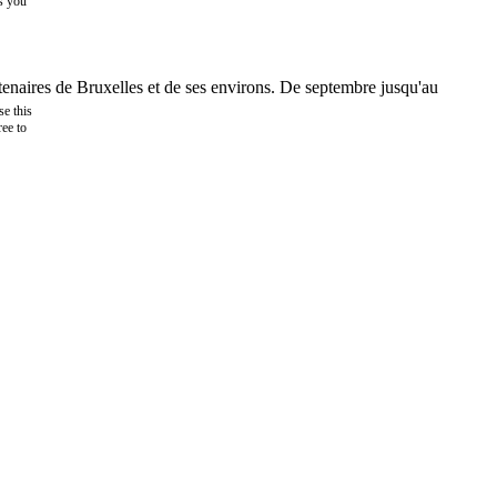
as you
tenaires de Bruxelles et de ses environs. De septembre jusqu'au
e this
ree to