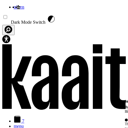
nl
fr
en
Aller au contenu principal
Dark Mode Switch
W
By
Mo
7
Th
menu