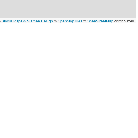
©
Stadia Maps
© Stamen Design
©
OpenMapTiles
©
OpenStreetMap
contributors