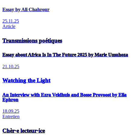
Essay by Ali Chahrour
25.11.25
Article
Transmissions poétiques
Essay about Africa Is In The Future 2025 by Marie Umuhoza
21.10.25
Watching the Light
An Interview with Ezra Veldhuis and Bosse Provoost by Elia
Ephron
18.09.25
Entretien
Chèr·e lecteur·ice