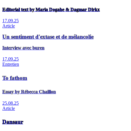
Editorial text by Maria Dogahe & Dagmar Dirkx
17.09.25
Article
Un sentiment d'extase et de mélancolie
Interview avec buren
17.09.25
Entretien
To fathom
Essay by Rébecca Chaillon
25.08.25
Article
Dansaur