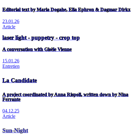
Editorial text by Maria Dogahe, Elia Ephron & Dagmar Dirkx
23.01.26
Article
laser light - puppetry - crop top
A conversation with Gisèle Vienne
15.01.26
Entretien
La Candidate
A project coordinated by Anna Rispoli, written down by Nina
Ferrante
04.12.25
Article
Sun-Night