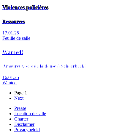
Violences policières
Ressources
17.01.25
Feuille de salle
Wanted!
Amoureux·se·s de la danse à Schaerbeek!
16.01.25
Wanted
Page 1
Page
Next
Pagination
suivante
Presse
Location de salle
Footer
Charter
Disclaimer
Privacybeleid