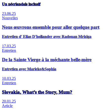
Un néerlandais inclusif
23.06.25
Nouvelles
Nous œuvrons ensemble pour aller quelque part
Entretien d' Elias D'hollander avec Radouan Mriziga
17.03.25
Entretien
De la Sainte Vierge à la méchante belle-mère
Entretien avec Marieke&Sophia
10.03.25
Entretien
Slovakia, What’s the Story, Mum?
20.01.25
Article