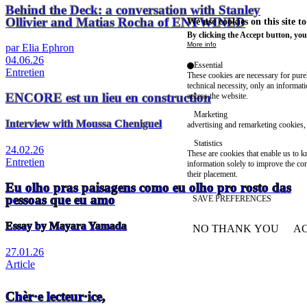
Behind the Deck: a conversation with Stanley
Ollivier and Matias Rocha of ENTWINED
We use cookies on this site t
By clicking the Accept button, you
More info
par Elia Ephron
04.06.26
Essential
Entretien
These cookies are necessary for purel
technical necessity, only an informat
ENCORE est un lieu en construction
access the website.
Marketing
Interview with Moussa Cheniguel
advertising and remarketing cookies, 
Statistics
24.02.26
These are cookies that enable us to
Entretien
information solely to improve the con
their placement.
Eu olho pras paisagens como eu olho pro rosto das
pessoas que eu amo
SAVE PREFERENCES
Essay by Mayara Yamada
NO THANK YOU
AC
WITHDRAW CONSEN
27.01.26
Article
Chèr·e lecteur·ice,