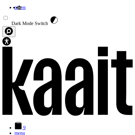
nl
fr
en
Aller au contenu principal
Dark Mode Switch
9
menu