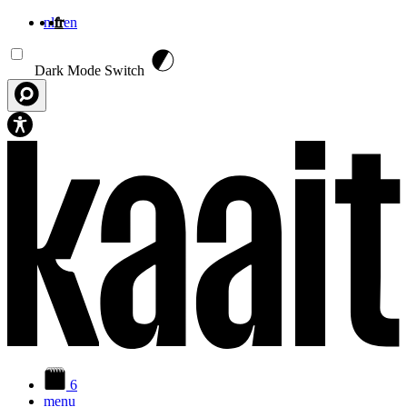
nl
fr
en
Aller au contenu principal
Dark Mode Switch
6
menu