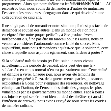
NO THANK YOU
AC
programmes. Alors que notre théâtre est lentement en cours de
WITHDRAW CONSEN
reconstruc-tion, nous avons dû demander à d’autres de mutualiser
l’espace et les ressources, s’engageant dans ce qui de-viendra une
collaboration de cinq ans.
Il ne s’agit pas ici de romantiser notre situation ; il n’est pas facile de
demander le soutien des autres. Dans un monde où l’on nous
enseigne à être notre propre petite île, à être productif·ve·s,
indépendant·e·s, à ne pas être un fardeau pour les autres, nous en
venons à considérer l’autonomie comme la clé du succès. Mais
aujourd’hui, nous nous demandons : qu’est-ce que la solidarité, cette
chose à laquelle nous aspirons également, sans fardeau à porter ?
Si la solidarité naît du besoin (et Dieu sait que nous vivons
actuellement une période de besoin), alors peut-être que la «
solidarité » en temps normal n’en est pas vraiment une. Cette réalité
est difficile à vivre. Chaque jour, nous avons été témoins du
génocide per-pétré à Gaza, de la guerre menée par les puissances
occidentales à Goma pour s’emparer des ressources, du nettoyage
ethnique au Darfour, de l’érosion des droits des groupes les plus
vulnérables par les gouvernements du monde entier. Face à toutes
ces injustices qui se déroulent bien au-delà des théâtres (et aussi à
l’intérieur de ceux-ci), nous avons essayé de nous serrer les coudes
de manière radicale.