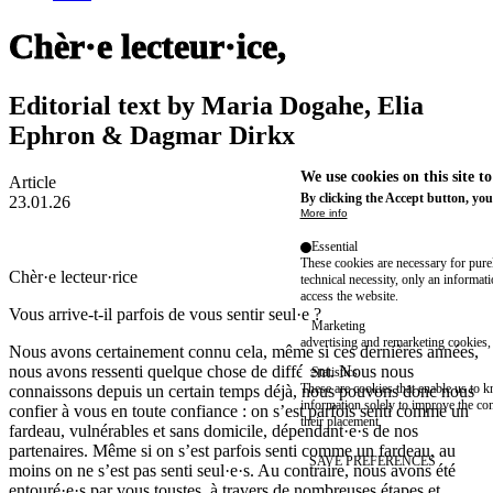
Chèr·e lecteur·ice,
Editorial text by Maria Dogahe, Elia
Ephron & Dagmar Dirkx
We use cookies on this site t
Article
By clicking the Accept button, you
23.01.26
More info
Essential
These cookies are necessary for purel
Chèr·e lecteur·rice
technical necessity, only an informat
access the website.
Vous arrive-t-il parfois de vous sentir seul·e ?
Marketing
advertising and remarketing cookies, 
Nous avons certainement connu cela, même si ces dernières années,
nous avons ressenti quelque chose de différent. Nous nous
Statistics
These are cookies that enable us to
connaissons depuis un certain temps déjà, nous pouvons donc nous
information solely to improve the con
confier à vous en toute confiance : on s’est parfois senti comme un
their placement.
fardeau, vulnérables et sans domicile, dépendant·e·s de nos
partenaires. Même si on s’est parfois senti comme un fardeau, au
SAVE PREFERENCES
moins on ne s’est pas senti seul·e·s. Au contraire, nous avons été
entouré·e·s par vous toustes, à travers de nombreuses étapes et