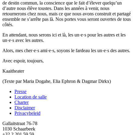
de destin commun, la conscience que le fait d’élever quelqu’un
d’autre nous élève toustes. Dans les années à venir, nous
retournerons chez nous, mais ce que nous avons construit et partagé
ensemble ne s’arrête pas là. Nos portes vous seront ouvertes de tous
côtés.
En attendant, nous serons ici et là, les un·e·s pour les autres et les
un·e·s avec les autres.
Alors, mes cher·e·s ami·e·s, soyons le fardeau les un·e·s des autres.
Avec espoir, toujours,
Kaaitheater
(Texte par Maria Dogahe, Elia Ephron & Dagmar Dirkx)
Presse
Location de salle
Footer
Charter
Disclaimer
Privacybeleid
Gallaitstraat 76-78
1030 Schaarbeek
+32 2 201 59 59