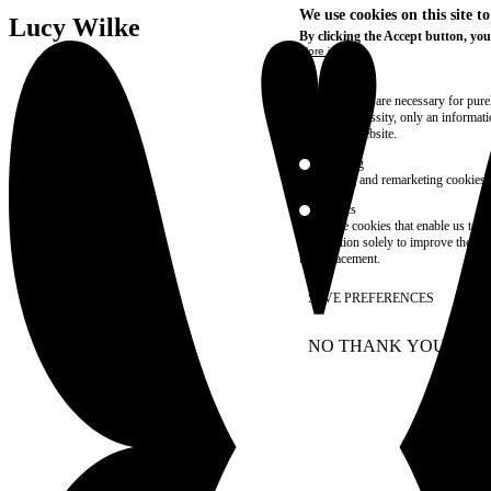
We use cookies on this site t
Lucy Wilke
By clicking the Accept button, you
More info
Essential
These cookies are necessary for purel
technical necessity, only an informat
access the website.
Marketing
advertising and remarketing cookies, 
Statistics
These are cookies that enable us to
information solely to improve the con
their placement.
SAVE PREFERENCES
NO THANK YOU
AC
WITHDRAW CONSEN