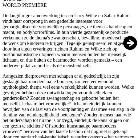
WORLD PREMIERE
De langdurige samenwerking tussen Lucy Wilke en Sahar Rahimi
vindt haar oorsprong in een gedeelde interesse voor
gemarginaliseerde vrouwelijke personages, de thema's handicap en
macht, en bodyhorrorfilms. In hun vierde gezamenlijke productie
verkennen ze de thema's zwangerschap, bevalling, moederschap en
de wens om kinderen te krijgen. Tegelijk geïnspireerd en afgeschrikt
door hun eigen ervaringen richten Rahimi en Wilke zich op
posthumanistische utopieën waarin mensen buiten het menselijk
lichaam, en dus buiten de baarmoeder, worden gemaakt – een
onderwerp dat zo oud is als de mensheid zelf.
Aangezien dierproeven met schapen er al gedeeltelijk in zijn
geslaagd baarmoeders na te bootsen, zou een eeuwenoud
mythologisch thema wel eens werkelijkheid kunnen worden. Welke
gevolgen hebben deze ontwikkelingen voor de ethiek en
genderrollen? Zouden zwangerschap en geboorte buiten het
menselijk lichaam het vrouwelijke* lichaam eindelijk kunnen
bevrijden van de last van de voortplanting en daarmee een stap in de
richting van gendergelijkheid betekenen? Zouden mensen aan wie
het ouderschap tot nu toe is ontzegd, eindelijk de kans krijgen om
een gezin te stichten? Of zouden kunstmatige baarmoeders
vrouwen* beroven van het laatste bastion dat nog niet is gekaapt
door een patriarchaal-kapitalistisch waardensysteem – het vermogen