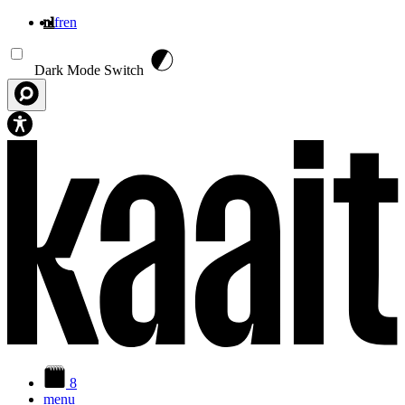
nl
fr
en
Overslaan en naar de inhoud gaan
Dark Mode Switch
8
menu