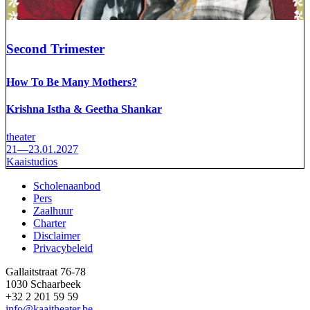
Second Trimester
How To Be Many Mothers?
Krishna Istha & Geetha Shankar
theater
21—23.01.2027
Kaaistudios
Scholenaanbod
Pers
Footer
Zaalhuur
Charter
Disclaimer
Privacybeleid
Gallaitstraat 76-78
1030 Schaarbeek
+32 2 201 59 59
info@kaaitheater.be