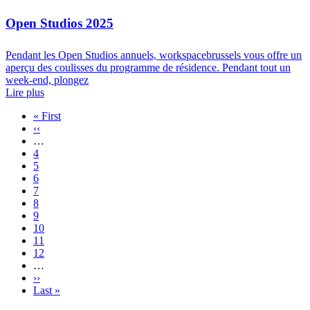
Open Studios 2025
Pendant les Open Studios annuels, workspacebrussels vous offre un
aperçu des coulisses du programme de résidence. Pendant tout un
week-end, plongez
Lire plus
Première
« First
page
Page
‹‹
Pagination
précédente
…
Pagina
4
Pagina
5
Pagina
6
Pagina
7
Pagina
8
Pagina
9
Pagina
10
Pagina
11
Pagina
12
…
Page
››
suivante
Dernière
Last »
page