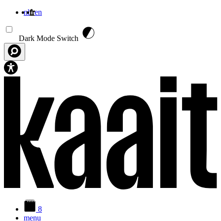
nl
fr
en
Aller au contenu principal
Dark Mode Switch
8
menu