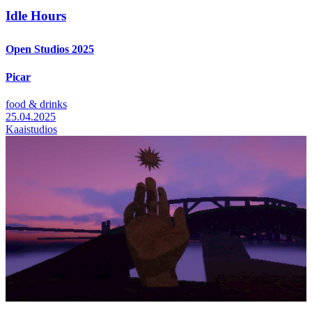
Idle Hours
Open Studios 2025
Picar
food & drinks
25.04.2025
Kaaistudios