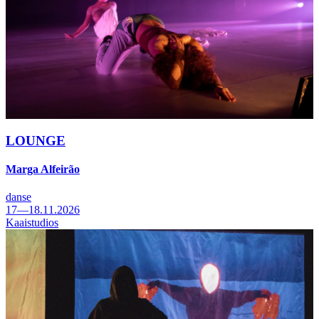
LOUNGE
Marga Alfeirão
danse
17—18.11.2026
Kaaistudios