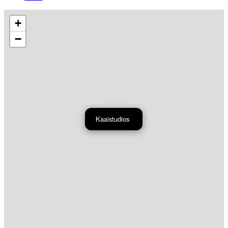
+
−
Kaaistudios