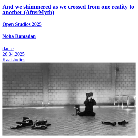
And we shimmered as we crossed from one reality to
another (AfterMyth)
Open Studios 2025
Noha Ramadan
danse
26.04.2025
Kaaistudios