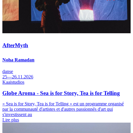
AfterMyth
Noha Ramadan
danse
25—26.11.2026
Kaaistudios
Globe Aroma - Sea is for Story, Tea is for Telling
« Sea is for Story, Tea is for Telling » est un programme organisé
par la communauté d'artistes et d'autres passionnés d'art qui
s'investissent au
Lire plus