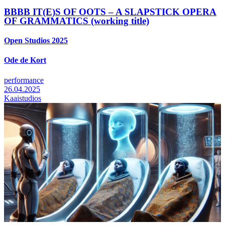
BBBB IT(E)S OF OOTS – A SLAPSTICK OPERA
OF GRAMMATICS (working title)
Open Studios 2025
Ode de Kort
performance
26.04.2025
Kaaistudios