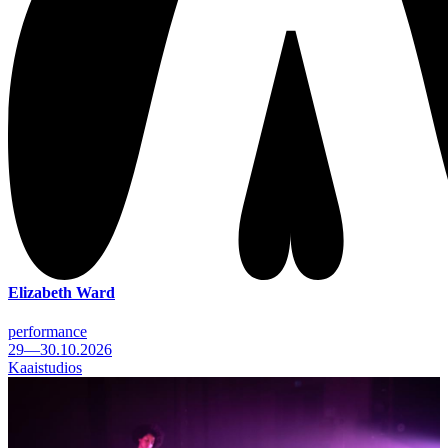
Elizabeth Ward
performance
29—30.10.2026
Kaaistudios