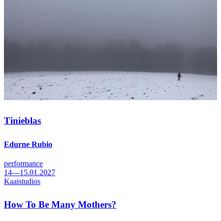
Tinieblas
Edurne Rubio
performance
14—15.01.2027
Kaaistudios
How To Be Many Mothers?