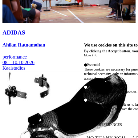
ADIDAS
Ahilan Ratnamohan
We use cookies on this site t
By clicking the Accept button, you
More info
performance
08—10.10.2026
Essential
Kaaistudios
These cookies are necessary for purel
technical necessity, only an informat
access the website.
Marketing
advertising and remarketing cookies, 
Statistics
These are cookies that enable us to
information solely to improve the con
their placement.
SAVE PREFERENCES