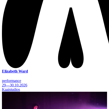
Elizabeth Ward
performance
29—30.10.2026
Kaaistudios