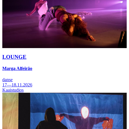
LOUNGE
Marga Alfeirão
danse
17—18.11.2026
Kaaistudios