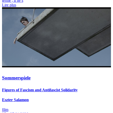
terme ; il ne s
Lire plus
Sommerspiele
Figures of Fascism and Antifascist Solidarity
Eszter Salamon
film