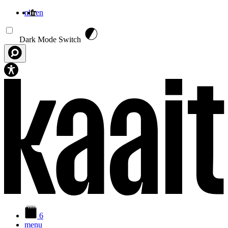
nl
fr
en
Aller au contenu principal
Dark Mode Switch
6
menu