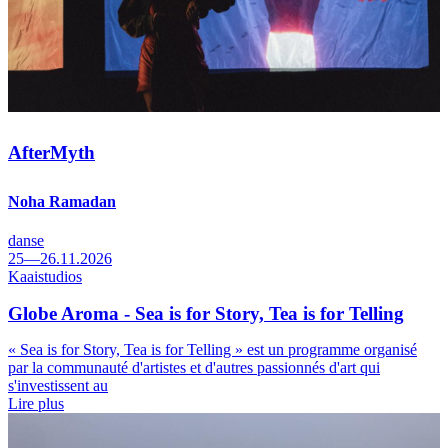
AfterMyth
Noha Ramadan
danse
25—26.11.2026
Kaaistudios
Globe Aroma - Sea is for Story, Tea is for Telling
« Sea is for Story, Tea is for Telling » est un programme organisé
par la communauté d'artistes et d'autres passionnés d'art qui
s'investissent au
Lire plus