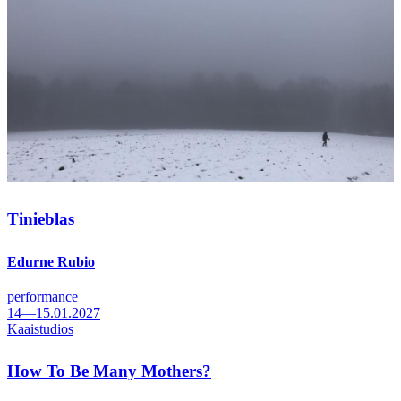
Tinieblas
Edurne Rubio
performance
14—15.01.2027
Kaaistudios
How To Be Many Mothers?