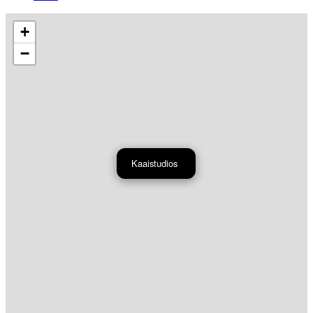
+
−
Kaaistudios