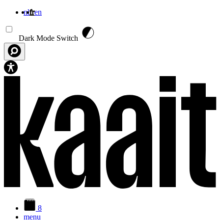
nl
fr
en
Aller au contenu principal
Dark Mode Switch
8
menu