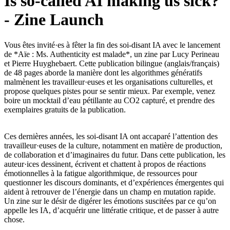
Is so-called AI making us sick?
- Zine Launch
Vous êtes invité·es à fêter la fin des soi-disant IA avec le lancement
de *Aïe : Ms. Authenticity est malade*, un zine par Lucy Perineau
et Pierre Huyghebaert. Cette publication bilingue (anglais/français)
de 48 pages aborde la manière dont les algorithmes génératifs
malmènent les travailleur·euses et les organisations culturelles, et
propose quelques pistes pour se sentir mieux. Par exemple, venez
boire un mocktail d’eau pétillante au CO2 capturé, et prendre des
exemplaires gratuits de la publication.
Ces dernières années, les soi-disant IA ont accaparé l’attention des
travailleur·euses de la culture, notamment en matière de production,
de collaboration et d’imaginaires du futur. Dans cette publication, les
auteur·ices dessinent, écrivent et chattent à propos de réactions
émotionnelles à la fatigue algorithmique, de ressources pour
questionner les discours dominants, et d’expériences émergentes qui
aident à retrouver de l’énergie dans un champ en mutation rapide.
Un zine sur le désir de digérer les émotions suscitées par ce qu’on
appelle les IA, d’acquérir une littératie critique, et de passer à autre
chose.