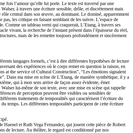
me fois l’amour qu’elle lui porte. Le texte est traversé par une
lser, à travers une écriture sensible, drôle, et discrètement mais
rs le rôle central dans son œuvre, au dominant. Le dominé, apparemment
aite pas, les critique en faisant semblant de les suivre. L’espace de
amille. Comme un tableau verni qui craquerait, L’Etang, à travers ses
le vivant, la recherche de l’instant présent dans l’épaisseur du réel,
structures, mais de les remettre toujours profondément et sincèrement
érents langages formels, c’est à dire différentes hypothèses de lecture
ersant des expériences où le corps remet en question la raison, en
s at the service of Cultural Construction”, “Les émotions signalent
e”. Dans ma mise en scène de L’Etang, de manière synthétique, il y a
uxième, qui à mon sens arrive de façon assez évidente, émet
ire Walser lui-même de son texte, avec une mise en scène qui rappelle
ifférences de perception peuvent être visibles ou sensibles de
ifférents traitements de temporalités qui caractérisent l’écriture du
 temps. Les différentes temporalités participent de cette écriture
ipé.
dèle Haenel et Ruth Vega Fernandez, qui jouent cette pièce de Robert
s de lecture. Au théâtre, le regard est conditionné par nos