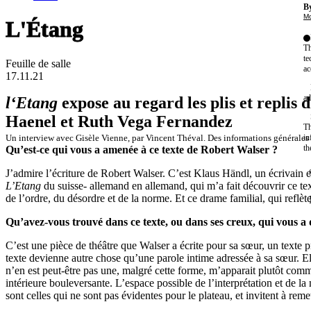
By
Mo
L'Étang
Th
te
Feuille de salle
ac
17.11.21
ad
l‘Etang
expose au regard les plis et replis d
Haenel et Ruth Vega Fernandez
Th
Un interview avec Gisèle Vienne, par Vincent Théval. Des informations générales s
in
th
Qu’est-ce qui vous a amenée à ce texte de Robert Walser ?
J’admire l’écriture de Robert Walser. C’est Klaus Händl, un écrivain e
L’Etang
du suisse- allemand en allemand, qui m’a fait découvrir ce t
de l’ordre, du désordre et de la norme. Et ce drame familial, qui reflè
Qu’avez-vous trouvé dans ce texte, ou dans ses creux, qui vous a 
C’est une pièce de théâtre que Walser a écrite pour sa sœur, un texte pr
texte devienne autre chose qu’une parole intime adressée à sa sœur. Ell
n’en est peut-être pas une, malgré cette forme, m’apparait plutôt com
intérieure bouleversante. L’espace possible de l’interprétation et de la 
sont celles qui ne sont pas évidentes pour le plateau, et invitent à reme