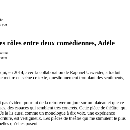
the
as you
es rôles entre deux comédiennes, Adèle
e this
ree to
ale qui, en 2014, avec la collaboration de Raphael Urweider, a traduit
e mettre en scène ce texte, questionnement troublant des sentiments,
tait pas évident pour lui de la retrouver un jour sur un plateau et que ce
, des espaces qui semblent très concrets. Cette pièce de théâtre, qui
e. Je la lis aussi comme un monologue à dix voix, une expérience
criture, est vertigineux. Les pièces de théâtre qui me stimulent le plus
melles qu’elles posent.