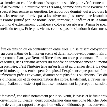
 va simuler, au comble de son désespoir, un suicide pour vérifier une ulti
ité déroutante. On retrouve dans
L’Etang
, comme dans toute l’œuvre de Wa
ur respect et leur remise en question. Le rapport du dominé, qui a toujou
, mais les renverse, n’arrive pas à les suivre ou, plus souvent, ne le souh
er l’ordre justifié par une norme, celle, formelle, du théâtre et de la f
r moi d’extrêmement jubilatoire à côtoyer ces abysses. J’aime le spectac
tionnelle du temps. Et le plus vivant, ce n’est pas de s’endormir dans nos 
être en tension ou en contradiction entre elles. En se faisant côtoyer diff
u cœur même de la mise en scène et durant son développement. En trav
 car, comme l’analyse Bernard Rimé dans son texte passionnant “Emotion
utres termes, dans certains aspects du modèle de fonctionnement du mond
a première, c’est l’histoire telle qu’on la lirait au premier degré. La de
tte histoire, qui ressemble peut-être plus à l’expérience que pourrait fa
 extrêmement précis et vivants, d’autres sont plus flous ou absents. Ces d
és d’incarnation et de désincarnation des corps. Egalement, à travers les d
rprétation du texte, et qui traduisent notamment la perception sensible du
le fantasmé, constitué notamment par le souvenir, le passé et le futur antic
 les conventions du théâtre : deux comédiennes dans une boite blanche, A
e de voir par rapport à ce que l’on voit, conditionnés par les convention