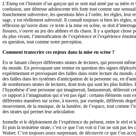
L’Etang
est l’histoire d’un garçon qui se sent mal aimé par sa mère et
confusion, une détresse adolescente très forte tout comme une sensual
franchement subversive, les questions liées à l’ordre, les règles, le
sage, y est réellement subversif. Il connaît toujours si bien les règles
réflexion qu’ouvre donc ce texte à la mise en scène, se doit d’interrog
fissures, s’ouvre au jeu des abîmes et du chaos. Il y a quelque chose pou
du plus vivant, l’intensification de l’expérience et l’expérience émo
en question, tout comme notre perception.
Comment transcrire ces enjeux dans la mise en scène ?
En se faisant côtoyer différentes strates de lectures, qui peuvent même 
du monde. En provoquant une remise en question des signes déployés a
expérimentant et provoquant des failles dans notre lecture du monde,
des failles dans les systèmes d'anticipation de la personne ou, en d'a
de nombreuses strates de lectures, dont trois qui sont les plus lisibles. L
l’hypothèse d’une personne qui imaginerait, fantasmerait, délirerait ce
ce rapport à l’imagination qui n’est pas égal : certains éléments sont
différentes manières sur scène, à travers, par exemple, différents degr
mouvement, de la musique, de la lumière, de l’espace, tout comme l’inte
des strates qui permet leur articulation
formelle et le déploiement de l’expérience du présent, entre le réel et 
Et puis la troisième strate, c’est ce que l’on voit si l’on ne suit pas
Walser. C’est toujours assez surprenant, de découvrir ce que l’on accept