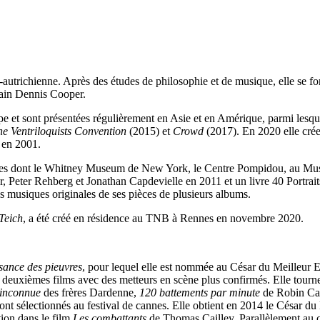
o-autrichienne. Après des études de philosophie et de musique, elle se f
rivain Dennis Cooper.
 et sont présentées régulièrement en Asie et en Amérique, parmi lesqu
he Ventriloquists Convention
(2015) et
Crowd
(2017). En 2020 elle cre
e en 2001.
sées dont le Whitney Museum de New York, le Centre Pompidou, au Muse
r, Peter Rehberg et Jonathan Capdevielle en 2011 et un livre 40 Portra
 les musiques originales de ses pièces de plusieurs albums.
Teich
, a été créé en résidence au TNB à Rennes en novembre 2020.
sance des pieuvres
, pour lequel elle est nommée au César du Meilleur E
et deuxièmes films avec des metteurs en scène plus confirmés. Elle to
e inconnue
des frères Dardenne,
120 battements par minute
de Robin Ca
 sélectionnés au festival de cannes. Elle obtient en 2014 le César du
ation dans le film
Les combattants
de Thomas Cailley. Parallèlement au ci