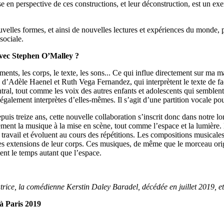
se en perspective de ces constructions, et leur déconstruction, est un exe
nouvelles formes, et ainsi de nouvelles lectures et expériences du monde, pu
 sociale.
 avec Stephen O’Malley ?
ments, les corps, le texte, les sons... Ce qui influe directement sur ma m
d’Adèle Haenel et Ruth Vega Fernandez, qui interprètent le texte de faç
 central, tout comme les voix des autres enfants et adolescents qui semblent
également interprètes d’elles-mêmes. Il s’agit d’une partition vocale pou
s treize ans, cette nouvelle collaboration s’inscrit donc dans notre long
ment la musique à la mise en scène, tout comme l’espace et la lumière. L’
 du travail et évoluent au cours des répétitions. Les compositions musica
des extensions de leur corps. Ces musiques, de même que le morceau orig
mment le temps autant que l’espace.
ratrice, la comédienne Kerstin Daley Baradel, décédée en juillet 2019, 
à Paris 2019