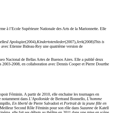
orme à l’Ecole Supérieure Nationale des Arts de la Marionnette. Elle
elles
I Apologize
(2004),
Kindertotenlieder
(2007),
Jerk
(2008)
This is
́e avec Etienne Bideau-Rey une quatrième version de
o Nacional de Bellas Artes de Buenos Aires. Elle a publié deux
its 2003-2008, en collaboration avec Dennis Cooper et Pierre Dourthe
spoir Féminin. A partir de 2010, elle enchaine les tournages en
urne notamment dans
L’Apollonide
de Bertrand Bonnello,
L’homme
mpillo,
En liberté
de Pierre Salvadori et
Portrait de la jeune fille en
 Meilleur Second Rôle Féminin pour son rôle dans
Suzanne
de Katell
néma, elle fait ses débuts au théâtre en 2011 dans une mise en scène