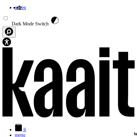
nl
fr
en
Aller au contenu principal
Dark Mode Switch
6
W
menu