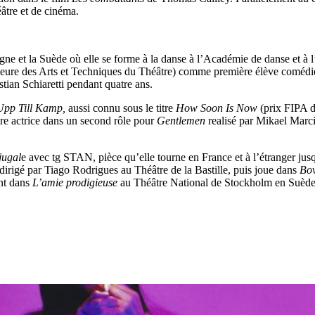
âtre et de cinéma.
et la Suède où elle se forme à la danse à l’Académie de danse et à l
re des Arts et Techniques du Théâtre) comme première élève comédienne
stian Schiaretti pendant quatre ans.
Upp Till Kamp,
aussi connu sous le titre
How Soon Is Now
(prix FIPA d’
leure actrice dans un second rôle pour
Gentlemen
realisé par Mikael Marc
jugal
e avec tg STAN, pièce qu’elle tourne en France et à l’étranger j
 dirigé par Tiago Rodrigues au Théâtre de la Bastille, puis joue dans
Bo
ent dans
L’amie prodigieuse
au Théâtre National de Stockholm en Suède