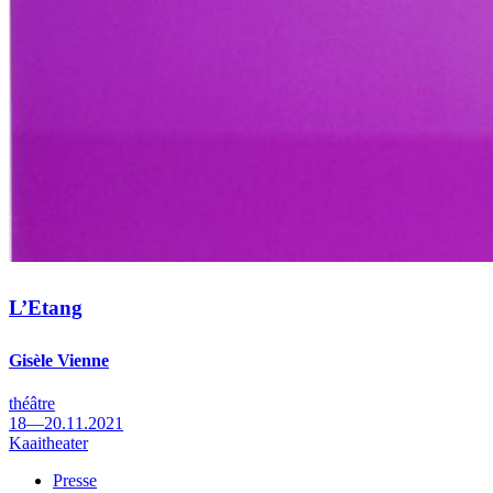
L’Etang
Gisèle Vienne
théâtre
18—20.11.2021
Kaaitheater
Presse