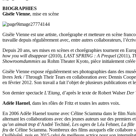
BIOGRAPHIES
Gisèle Vienne
, mise en scène
Gisèle Vienne est une artiste, chorégraphe et metteure en scène franc
travaille depuis régulièrement avec, entre autres collaborateurs, l’éc
Depuis 20 ans, ses mises en scènes et chorégraphies tournent en Europe
how you will disappear
(2010),
LAST SPRING : A Prequel
(2011),
T
Showroomdummies
au Rohm Theater Kyoto, pièce initialement créé
Gisèle Vienne expose régulièrement ses photographies dans des mu
livres Jerk / Through Their Tears en collaboration avec Dennis Coope
en février 2012. Son travail a fait l’objet de plusieurs publications et
Son dernier spectacle
L’Etang,
d’après le texte de Robert Walser
Der 
Adèle Haenel
, dans les rôles de Fritz et toutes les autres voix.
En 2006 Adèle Haenel tourne avec Céline Sciamma dans le film
Nais
alternant les collaborations avec des jeunes auteurs sur des premiers 
qu’on aimait trop
d’André Techiné,
Les ogres
de Léa Fehner,
La fill
feu
de Céline Sciamma. Nombreux des films auxquels elle collabore sont
Quillévéré, puis en 2015 celui de meilleure actrice pour son interprét