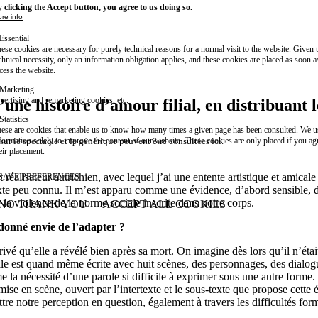
 clicking the Accept button, you agree to us doing so.
re info
Essential
ese cookies are necessary for purely technical reasons for a normal visit to the website. Given 
chnical necessity, only an information obligation applies, and these cookies are placed as soon 
cess the website.
Marketing
vertising and remarketing cookies, etc.
’une histoire d’amour filial, en distribuant l
Statistics
ese are cookies that enable us to know how many times a given page has been consulted. We us
ur le spectacle et le générique peuvent être consultées
ici
.
formation solely to improve the content of our website. These cookies are only placed if you ag
eir placement.
t réalisateur autrichien, avec lequel j’ai une entente artistique et amic
SAVE PREFERENCES
exte peu connu. Il m’est apparu comme une évidence, d’abord sensible, d
te la violence de la norme sociale inscrite dans notre corps.
NO THANK YOU
ACCEPT ALL COOKIES
WITHDRAW CONSENT
donné envie de l’adapter ?
ivé qu’elle a révélé bien après sa mort. On imagine dès lors qu’il n’é
e est quand même écrite avec huit scènes, des personnages, des dialogues
me la nécessité d’une parole si difficile à exprimer sous une autre form
mise en scène, ouvert par l’intertexte et le sous-texte que propose cette é
ttre notre perception en question, également à travers les difficultés for