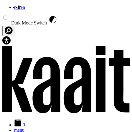
nl
fr
en
Aller au contenu principal
Dark Mode Switch
9
menu