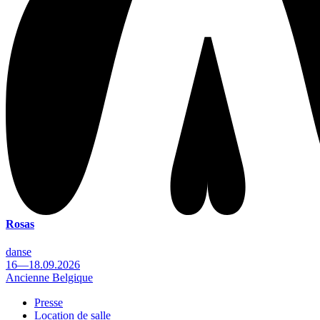
Rosas
danse
16—18.09.2026
Ancienne Belgique
Presse
Location de salle
Footer