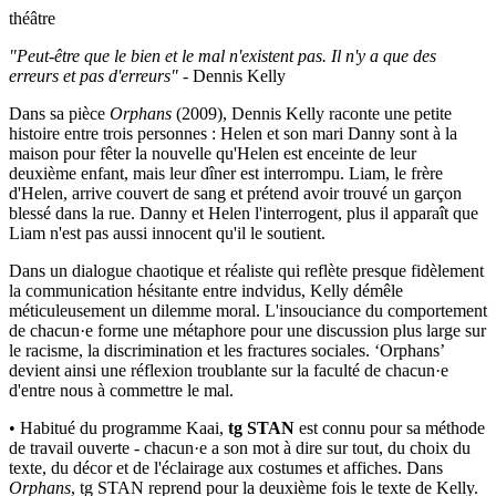
théâtre
"Peut-être que le bien et le mal n'existent pas. Il n'y a que des
erreurs et pas d'erreurs"
- Dennis Kelly
Dans sa pièce
Orphans
(2009), Dennis Kelly raconte une petite
histoire entre trois personnes : Helen et son mari Danny sont à la
maison pour fêter la nouvelle qu'Helen est enceinte de leur
deuxième enfant, mais leur dîner est interrompu. Liam, le frère
d'Helen, arrive couvert de sang et prétend avoir trouvé un garçon
blessé dans la rue. Danny et Helen l'interrogent, plus il apparaît que
Liam n'est pas aussi innocent qu'il le soutient.
Dans un dialogue chaotique et réaliste qui reflète presque fidèlement
la communication hésitante entre indvidus, Kelly démêle
méticuleusement un dilemme moral. L'insouciance du comportement
de chacun·e forme une métaphore pour une discussion plus large sur
le racisme, la discrimination et les fractures sociales. ‘Orphans’
devient ainsi une réflexion troublante sur la faculté de chacun·e
d'entre nous à commettre le mal.
• Habitué du programme Kaai,
tg STAN
est connu pour sa méthode
de travail ouverte - chacun·e a son mot à dire sur tout, du choix du
texte, du décor et de l'éclairage aux costumes et affiches. Dans
Orphans
, tg STAN reprend pour la deuxième fois le texte de Kelly.