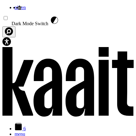
nl
fr
en
Aller au contenu principal
Dark Mode Switch
6
menu