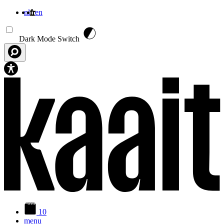
nl
fr
en
Aller au contenu principal
Dark Mode Switch
10
menu