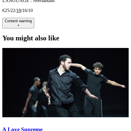
LANGUAGE :
Néerlandais
€25/22/
19
/16/10
Content warning
+
You might also like
A Love Supreme