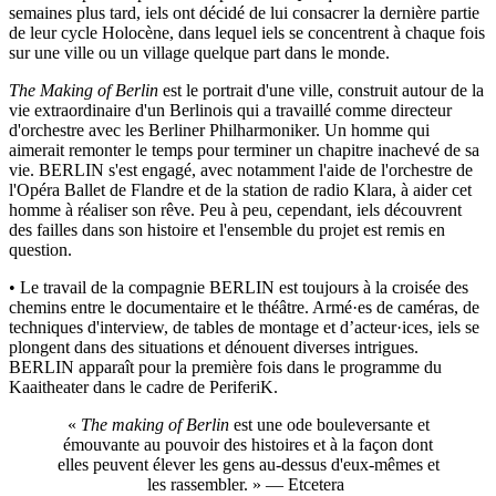
semaines plus tard, iels ont décidé de lui consacrer la dernière partie
de leur cycle Holocène, dans lequel iels se concentrent à chaque fois
sur une ville ou un village quelque part dans le monde.
The Making of Berlin
est le portrait d'une ville, construit autour de la
vie extraordinaire d'un Berlinois qui a travaillé comme directeur
d'orchestre avec les Berliner Philharmoniker. Un homme qui
aimerait remonter le temps pour terminer un chapitre inachevé de sa
vie. BERLIN s'est engagé, avec notamment l'aide de l'orchestre de
l'Opéra Ballet de Flandre et de la station de radio Klara, à aider cet
homme à réaliser son rêve. Peu à peu, cependant, iels découvrent
des failles dans son histoire et l'ensemble du projet est remis en
question.
• Le travail de la compagnie BERLIN est toujours à la croisée des
chemins entre le documentaire et le théâtre. Armé·es de caméras, de
techniques d'interview, de tables de montage et d’acteur·ices, iels se
plongent dans des situations et dénouent diverses intrigues.
BERLIN apparaît pour la première fois dans le programme du
Kaaitheater dans le cadre de PeriferiK.
«
The making of Berlin
est une ode bouleversante et
émouvante au pouvoir des histoires et à la façon dont
elles peuvent élever les gens au-dessus d'eux-mêmes et
les rassembler. » — Etcetera