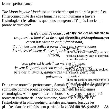
lecture performance
The Moon in your Mouth
est une recherche qui explore la parenté et
l'interconnectivité des êtres humains et non humains à travers
l'astrologie et les aliments que nous mangeons. D'après l'ancienne
phrase hermétique:
Il n'y a pas de doute, c'est vrai,
We use cookies on this site t
ce qui est en haut vient de ce qui est en bas, et ce qui
By clicking the Accept button, you
More info
est en bas vient de ce qui est en haut,
il a fait des merveilles à partir d'un seul, comme toutes
Essential
les choses viennent d'un seul par le biais d'un seul acte
These cookies are necessary for purel
réfléchi,
technical necessity, only an informat
access the website.
Son père est le soleil, sa mère est la lune,
Marketing
le vent l'a porté dans son ventre, la terre l'a nourri,
advertising and remarketing cookies, 
père des talismans, gardien des merveilles, parfait en
puissance.
Statistics
These are cookies that enable us to
information solely to improve the con
Dans cette nouvelle performance, Samah Hijawi prend cette phrase
their placement.
spirituelle comme point de départ pour démêler les anciennes
cosmologies. Alors que nous cherchons des moyens de raconter à
SAVE PREFERENCES
nouveau l'histoire de la vie humaine, Samah se plonge dans
l'astrologie et la philosophie orientales anciennes, lorsque les
NO THANK YOU
AC
planètes dans le ciel faisaient partie de la vie de tous les jours.
WITHDRAW CONSEN