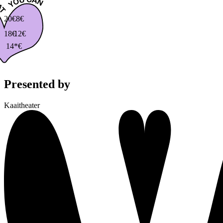
20€
8€
18€
12€
14*€
Presented by
Kaaitheater