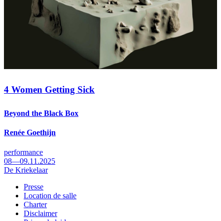
4 Women Getting Sick
Beyond the Black Box
Renée Goethijn
performance
08—09.11.2025
De Kriekelaar
Presse
Location de salle
Footer
Charter
Disclaimer