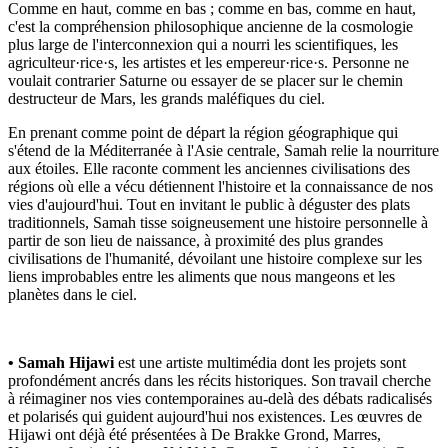
Comme en haut, comme en bas ; comme en bas, comme en haut,
c'est la compréhension philosophique ancienne de la cosmologie
plus large de l'interconnexion qui a nourri les scientifiques, les
agriculteur·rice·s, les artistes et les empereur·rice·s. Personne ne
voulait contrarier Saturne ou essayer de se placer sur le chemin
destructeur de Mars, les grands maléfiques du ciel.
En prenant comme point de départ la région géographique qui
s'étend de la Méditerranée à l'Asie centrale, Samah relie la nourriture
aux étoiles. Elle raconte comment les anciennes civilisations des
régions où elle a vécu détiennent l'histoire et la connaissance de nos
vies d'aujourd'hui. Tout en invitant le public à déguster des plats
traditionnels, Samah tisse soigneusement une histoire personnelle à
partir de son lieu de naissance, à proximité des plus grandes
civilisations de l'humanité, dévoilant une histoire complexe sur les
liens improbables entre les aliments que nous mangeons et les
planètes dans le ciel.
• Samah Hijawi
est une artiste multimédia dont les projets sont
profondément ancrés dans les récits historiques. Son travail cherche
à réimaginer nos vies contemporaines au-delà des débats radicalisés
et polarisés qui guident aujourd'hui nos existences. Les œuvres de
Hijawi ont déjà été présentées à De Brakke Grond, Marres,