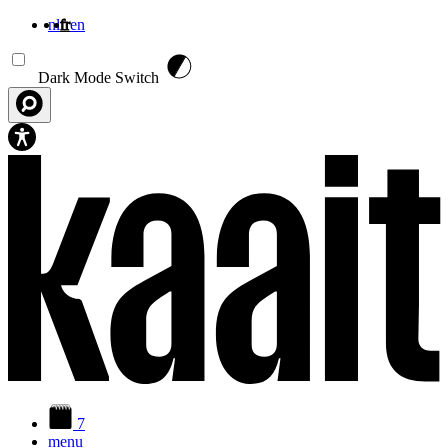
nl
fr
en
Aller au contenu principal
Dark Mode Switch
7
menu