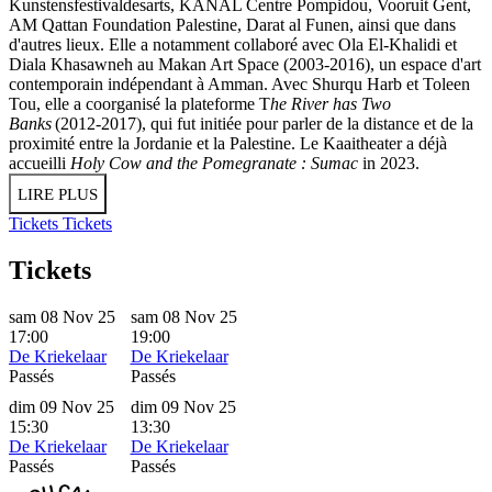
Kunstensfestivaldesarts, KANAL Centre Pompidou, Vooruit Gent,
AM Qattan Foundation Palestine, Darat al Funen, ainsi que dans
d'autres lieux. Elle a notamment collaboré avec Ola El-Khalidi et
Diala Khasawneh au Makan Art Space (2003-2016), un espace d'art
contemporain indépendant à Amman. Avec Shurqu Harb et Toleen
Tou, elle a coorganisé la plateforme T
he River has Two
Banks
(2012-2017), qui fut initiée pour parler de la distance et de la
proximité entre la Jordanie et la Palestine. Le Kaaitheater a déjà
accueilli
Holy Cow and the Pomegranate : Sumac
in 2023.
LIRE PLUS
Tickets
Tickets
Tickets
sam 08 Nov 25
sam 08 Nov 25
17:00
19:00
De Kriekelaar
De Kriekelaar
Passés
Passés
dim 09 Nov 25
dim 09 Nov 25
15:30
13:30
De Kriekelaar
De Kriekelaar
Passés
Passés