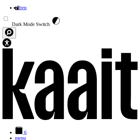
nl
fr
en
Overslaan en naar de inhoud gaan
Dark Mode Switch
6
menu