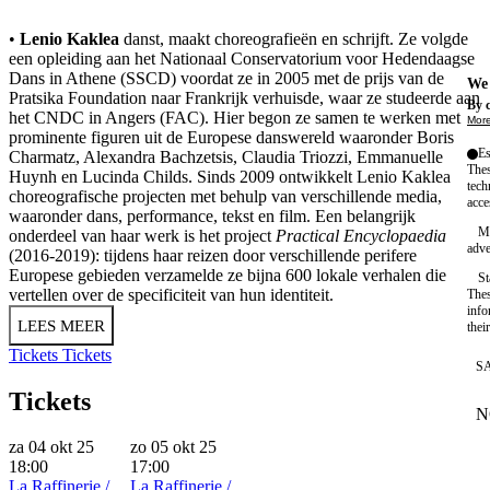
•
Lenio Kaklea
danst, maakt choreografieën en schrijft. Ze volgde
een opleiding aan het Nationaal Conservatorium voor Hedendaagse
Dans in Athene (SSCD) voordat ze in 2005 met de prijs van de
We 
Pratsika Foundation naar Frankrijk verhuisde, waar ze studeerde aan
By c
het CNDC in Angers (FAC). Hier begon ze samen te werken met
More
prominente figuren uit de Europese danswereld waaronder Boris
Es
Charmatz, Alexandra Bachzetsis, Claudia Triozzi, Emmanuelle
Thes
Huynh en Lucinda Childs. Sinds 2009 ontwikkelt Lenio Kaklea
tech
choreografische projecten met behulp van verschillende media,
acce
waaronder dans, performance, tekst en film. Een belangrijk
Ma
onderdeel van haar werk is het project
Practical Encyclopaedia
adve
(2016-2019): tijdens haar reizen door verschillende perifere
Europese gebieden verzamelde ze bijna 600 lokale verhalen die
St
vertellen over de specificiteit van hun identiteit.
Thes
info
LEES MEER
thei
Tickets
Tickets
S
Tickets
N
W
za 04 okt 25
zo 05 okt 25
18:00
17:00
La Raffinerie /
La Raffinerie /