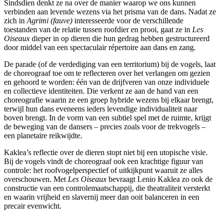
Sindsdien denkt ze na over de manier waarop we ons kunnen
verbinden aan levende wezens via het prisma van de dans. Nadat ze
zich in
Agrimi (fauve)
interesseerde voor de verschillende
toestanden van de relatie tussen roofdier en prooi, gaat ze in
Les
Oiseaux
dieper in op dieren die hun gedrag hebben gestructureerd
door middel van een spectaculair répertoire aan dans en zang.
De parade (of de verdediging van een territorium) bij de vogels, laat
de choreograaf toe om te reflecteren over het verlangen om gezien
en gehoord te worden: één van de drijfveren van onze individuele
en collectieve identiteiten. Die verkent ze aan de hand van een
choreografie waarin ze een groep hybride wezens bij elkaar brengt,
terwijl hun dans eveneens ieders levendige individualiteit naar
boven brengt. In de vorm van een subtiel spel met de ruimte, krijgt
de beweging van de dansers – precies zoals voor de trekvogels –
een planetaire reikwijdte.
Kaklea’s reflectie over de dieren stopt niet bij een utopische visie.
Bij de vogels vindt de choreograaf ook een krachtige figuur van
controle: het roofvogelperspectief of uitkijkpunt waaruit ze alles
overschouwen. Met
Les Oiseaux
bevraagt Lenio Kaklea zo ook de
constructie van een controlemaatschappij, die theatraliteit versterkt
en waarin vrijheid en slavernij meer dan ooit balanceren in een
precair evenwicht.