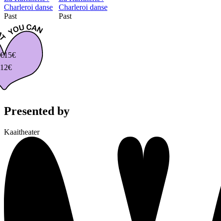
Charleroi danse
Charleroi danse
Past
Past
€
15€
12€
Presented by
Kaaitheater