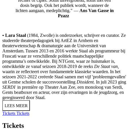
rechter of cipier. Soms uitvergrotend, soms met een
dosis begrip. Ook het publiek wordt, wanneer de
lichten aangaan, medeplichtig." —
Ans Van Gasse in
Pzazz
• Lara Staal
(1984, Zwolle) is onderzoeker, schrijver en curator. Ze
studeerde theaterpedagogiek bij ArtEZ in Arnhem en
theaterwetenschap & dramaturgie aan de Universiteit van
Amsterdam. Tussen 2013 en 2016 werkte Staal als programmeur bij
Frascati waar ze verschillende politiek maatschappelijke
programma’s ontwikkelde. Bij NTGent, waar ze huismaker is,
ontwikkelde ze vanaf seizoen 2018-2019 de reeks
De Staat van,
waarin ze reflecteert over fundamentele klassieke waarden. In het
seizoen 2021-2022 creëerde Staal samen met vijf 'probleemgevallen'
uit Gentse scholen de succesvoorstelling
Dissident
. In juli 2023 ging
SERDI
in première op Theater Aan Zee, een monoloog van Serdi,
Gents beatboxer en acteur, over zijn ervaringen in de jeugdzorg, en
geregisseerd door Staal.
LEES MEER
Tickets
Tickets
Tickets