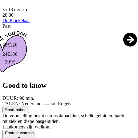
za 13 dec 25
20:30
De Kriekelaar
Past
28€
12€
24€
18€
20*€
Good to know
DUUR:
90 min.
TALEN:
Nederlands — srt. Engels
Short notice
De voorstelling bevat een rookmachine, schelle geluiden, harde
muziek en diepe basgeluiden.
Laatkomers zijn welkom.
Content warning
+