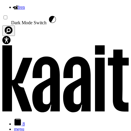
nl
fr
en
Overslaan en naar de inhoud gaan
Dark Mode Switch
8
menu