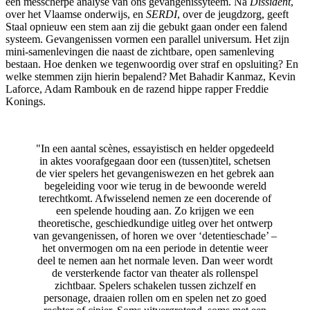
een messcherpe analyse van ons gevangenissyteem. Na
Dissident
,
over het Vlaamse onderwijs, en
SERDI
, over de jeugdzorg, geeft
Staal opnieuw een stem aan zij die gebukt gaan onder een falend
systeem. Gevangenissen vormen een parallel universum. Het zijn
mini-samenlevingen die naast de zichtbare, open samenleving
bestaan. Hoe denken we tegenwoordig over straf en opsluiting? En
welke stemmen zijn hierin bepalend? Met Bahadir Kanmaz, Kevin
Laforce, Adam Rambouk en de razend hippe rapper Freddie
Konings.
"In een aantal scènes, essayistisch en helder opgedeeld
in aktes voorafgegaan door een (tussen)titel, schetsen
de vier spelers het gevangeniswezen en het gebrek aan
begeleiding voor wie terug in de bewoonde wereld
terechtkomt. Afwisselend nemen ze een docerende of
een spelende houding aan. Zo krijgen we een
theoretische, geschiedkundige uitleg over het ontwerp
van gevangenissen, of horen we over ‘detentieschade’ –
het onvermogen om na een periode in detentie weer
deel te nemen aan het normale leven. Dan weer wordt
de versterkende factor van theater als rollenspel
zichtbaar. Spelers schakelen tussen zichzelf en
personage, draaien rollen om en spelen net zo goed