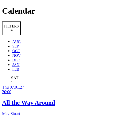
Calendar
FILTERS
+
AUG
SEP
OCT
NOV
DEC
JAN
FEB
SAT
1
Thu 07.01.27
20:00
All the Way Around
Meg Stuart