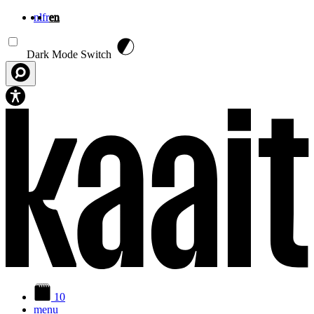
nl
fr
en
Skip to main content
Dark Mode Switch
10
menu