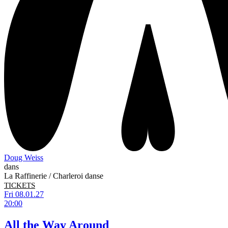
Doug Weiss
dans
La Raffinerie / Charleroi danse
TICKETS
Fri 08.01.27
20:00
All the Way Around