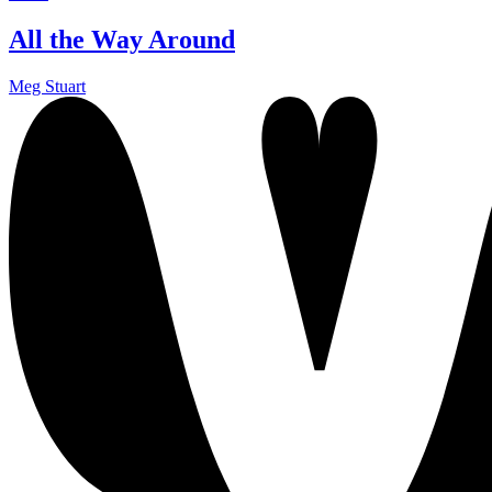
All the Way Around
Meg Stuart